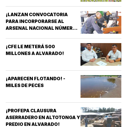
¡LANZAN CONVOCATORIA
PARA INCORPORARSE AL
ARSENAL NACIONAL NÚMERO
TRES DE LA SECRETARÍA DE
MARINA!
¡CFE LE METERÁ 500
MILLONES A ALVARADO!
¡APARECEN FLOTANDO! -
MILES DE PECES
¡PROFEPA CLAUSURA
ASERRADERO EN ALTOTONGA Y
PREDIO EN ALVARADO!