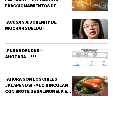
FRACCIONAMIENTOS DE
VERACRUZ DENUNCIAN
APAGONES CONSTANTES QUE
¡ACUSAN A DORENHY DE
AFECTAN ELEVADORES,
MOCHAR SUELDO!
TRATAMIENTOS MÉDICOS Y
APARATOS ELÉCTRICOS
¡PURAS DEUDAS! -
AHOGADA...!!!
¡AHORA SON LOS CHILES
JALAPEÑOS! - *LO VINCULAN
CON BROTE DE SALMONELA EN
EU