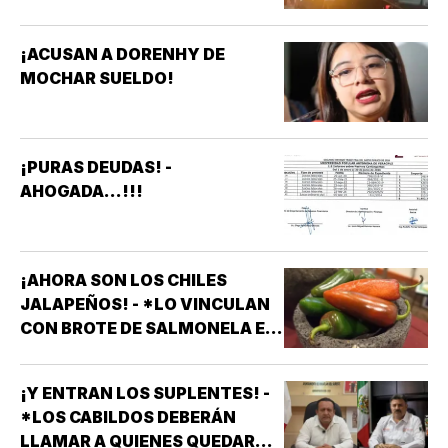
VERACRUZ DENUNCIAN
APAGONES CONSTANTES QUE
¡ACUSAN A DORENHY DE
AFECTAN ELEVADORES,
MOCHAR SUELDO!
TRATAMIENTOS MÉDICOS Y
APARATOS ELÉCTRICOS
¡PURAS DEUDAS! -
AHOGADA...!!!
¡AHORA SON LOS CHILES
JALAPEÑOS! - *LO VINCULAN
CON BROTE DE SALMONELA EN
EU
¡Y ENTRAN LOS SUPLENTES! -
*LOS CABILDOS DEBERÁN
LLAMAR A QUIENES QUEDARON