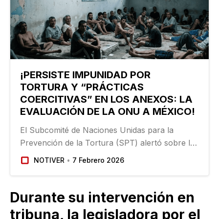
¡PERSISTE IMPUNIDAD POR
TORTURA Y “PRÁCTICAS
COERCITIVAS” EN LOS ANEXOS: LA
EVALUACIÓN DE LA ONU A MÉXICO!
El Subcomité de Naciones Unidas para la
Prevención de la Tortura (SPT) alertó sobre la
impunidad persistente en casos de tortura en
NOTIVER
7 Febrero 2026
México, así como por “prácticas coercitivas” en
centros de tratamiento de adicciones,
situación…
Durante su intervención en
tribuna, la legisladora por el