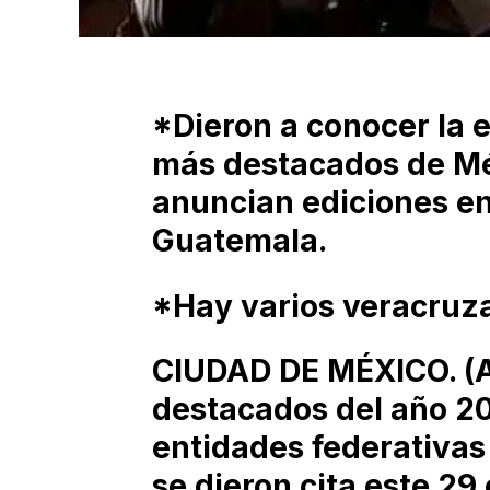
*Dieron a conocer la ed
más destacados de Mé
anuncian ediciones en
Guatemala.
*Hay varios veracruz
CIUDAD DE MÉXICO. (Ag
destacados del año 2
entidades federativas
se dieron cita este 29