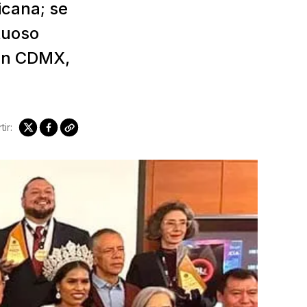
icana; se
tuoso
 en CDMX,
ir: