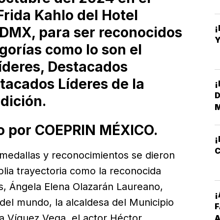
rida Kahlo del Hotel
¡
CDMX, para ser reconocidos
Y
gorías como lo son el
íderes, Destacados
tacados Líderes de la
¡
D
dición.
M
do por COEPRIN MÉXICO.
¡
C
medallas y reconocimientos se dieron
plia trayectoria como la reconocida
s, Ángela Elena Olazarán Laureano,
¡
del mundo, la alcaldesa del Municipio
 Víquez Vega, el actor Héctor
A