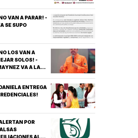
NO VAN A PARAR! -
A SE SUPO
NO LOS VAN A
EJAR SOLOS! -
AYNEZ VA A LA
CNDH
DANIELA ENTREGA
REDENCIALES!
ALERTAN POR
FALSAS
FILIACIONES AL