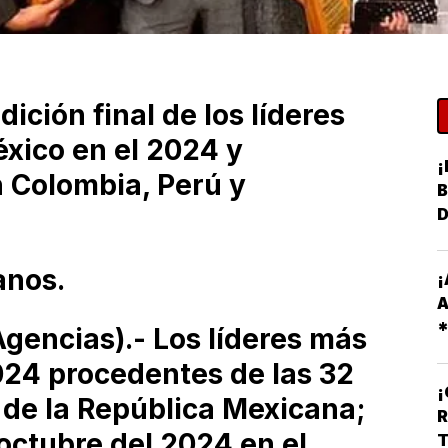
ición final de los líderes
xico en el 2024 y
¡
 Colombia, Perú y
B
anos.
¡
A
encias).- Los líderes más
R
024 procedentes de las 32
O
 de la República Mexicana;
R
 octubre del 2024 en el
T