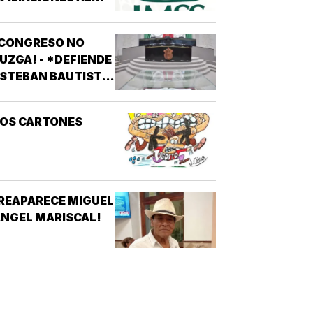
MSS! - *DE 200
ESOS EN REDES
¡CONGRESO NO
OCIALES
UZGA! - *DEFIENDE
STEBAN BAUTISTA
VOTACIÓN CONTRA
LCALDES DE MC
LOS CARTONES
REAPARECE MIGUEL
NGEL MARISCAL!