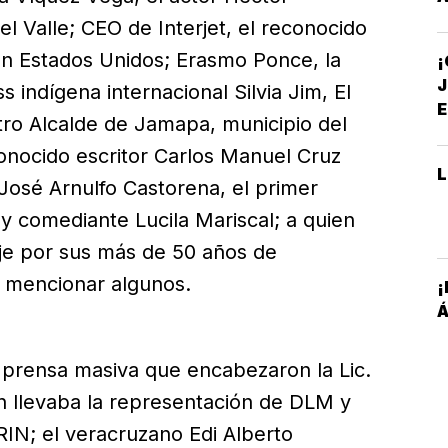
I
l Valle; CEO de Interjet, el reconocido
P
n Estados Unidos; Erasmo Ponce, la
S
J
indígena internacional Silvia Jim, El
E
tro Alcalde de Jamapa, municipio del
conocido escritor Carlos Manuel Cruz
A
José Arnulfo Castorena, el primer
 y comediante Lucila Mariscal; a quien
je por sus más de 50 años de
or mencionar algunos.
¡
Á
 prensa masiva que encabezaron la Lic.
 llevaba la representación de DLM y
RIN; el veracruzano Edi Alberto