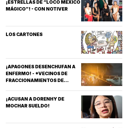
¡ESTRELLAS DE “LOCO MÉXICO
MÁGICO”! - CON NOTIVER
LOS CARTONES
¡APAGONES DESENCHUFAN A
ENFERMO! - *VECINOS DE
FRACCIONAMIENTOS DE
VERACRUZ DENUNCIAN
APAGONES CONSTANTES QUE
¡ACUSAN A DORENHY DE
AFECTAN ELEVADORES,
MOCHAR SUELDO!
TRATAMIENTOS MÉDICOS Y
APARATOS ELÉCTRICOS