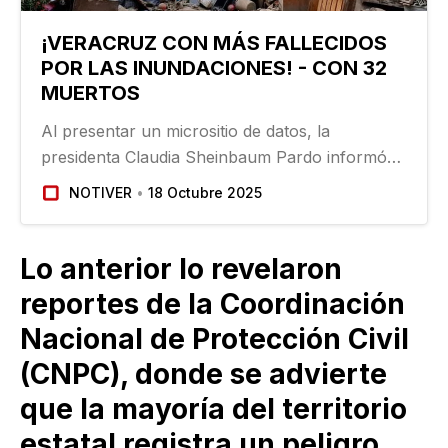
¡VERACRUZ CON MÁS FALLECIDOS
POR LAS INUNDACIONES! - CON 32
MUERTOS
Al presentar un micrositio de datos, la
presidenta Claudia Sheinbaum Pardo informó
que la cifra de decesos a nivel nacional
NOTIVER
18 Octubre 2025
asciende a 72 personas fallecidas, de las cuales
32 corresponden al estado de Veracruz…
Lo anterior lo revelaron
reportes de la Coordinación
Nacional de Protección Civil
(CNPC), donde se advierte
que la mayoría del territorio
estatal registra un peligro