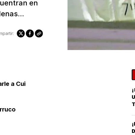
cuentran en
enas...
partir:
rle a Cui
¡
U
T
orruco
D