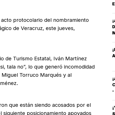
E
*
 acto protocolario del nombramiento
¡
D
ágico de Veracruz, este jueves,
¡
E
A
io de Turismo Estatal, Iván Martínez
M
 si, tala no”, lo que generó incomodidad
l Miguel Torruco Marqués y al
E
¡
Jiménez.
C
-
C
S
jeron que están siendo acosados por el
¡
el siguiente posicionamiento apoyados
S