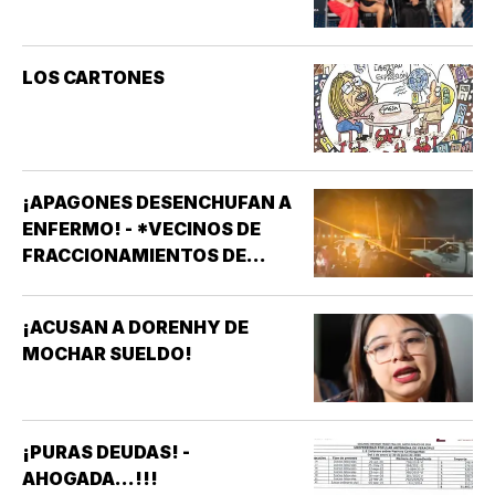
LOS CARTONES
¡APAGONES DESENCHUFAN A
ENFERMO! - *VECINOS DE
FRACCIONAMIENTOS DE
VERACRUZ DENUNCIAN
APAGONES CONSTANTES QUE
¡ACUSAN A DORENHY DE
AFECTAN ELEVADORES,
MOCHAR SUELDO!
TRATAMIENTOS MÉDICOS Y
APARATOS ELÉCTRICOS
¡PURAS DEUDAS! -
AHOGADA...!!!