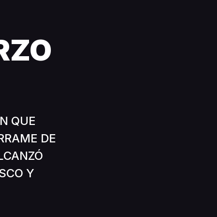
RZO
AN QUE
ERRAME DE
LCANZÓ
ASCO Y