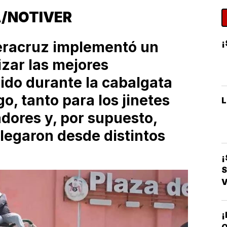
A/NOTIVER
¡
eracruz implementó un
izar las mejores
rido durante la cabalgata
, tanto para los jinetes
dores y, por supuesto,
llegaron desde distintos
¡
S
¡
Q