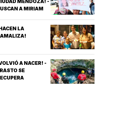
IUDAD MENDOZA! -
USCAN A MIRIAM
HACEN LA
TAMALIZA!
VOLVIÓ A NACER! -
RASTO SE
RECUPERA