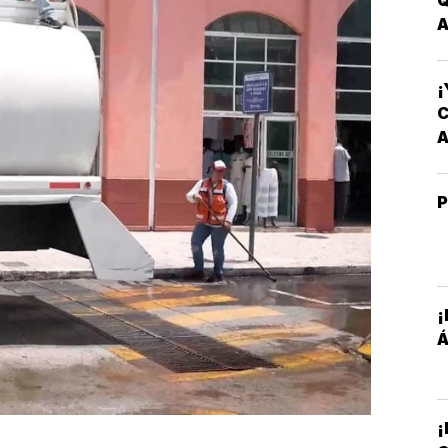
A
¡
C
A
¡
Á