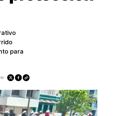
ativo
rrido
nto para
ir: