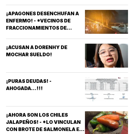
¡APAGONES DESENCHUFAN A
ENFERMO! - *VECINOS DE
FRACCIONAMIENTOS DE
VERACRUZ DENUNCIAN
APAGONES CONSTANTES QUE
¡ACUSAN A DORENHY DE
AFECTAN ELEVADORES,
MOCHAR SUELDO!
TRATAMIENTOS MÉDICOS Y
APARATOS ELÉCTRICOS
¡PURAS DEUDAS! -
AHOGADA...!!!
¡AHORA SON LOS CHILES
JALAPEÑOS! - *LO VINCULAN
CON BROTE DE SALMONELA EN