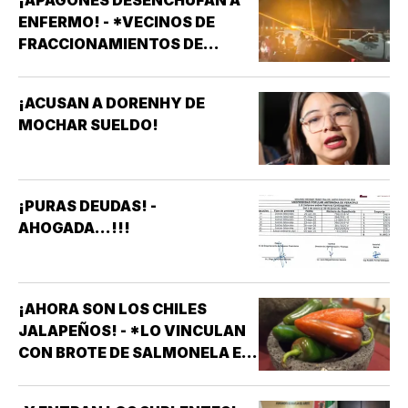
¡APAGONES DESENCHUFAN A
ENFERMO! - *VECINOS DE
FRACCIONAMIENTOS DE
VERACRUZ DENUNCIAN
APAGONES CONSTANTES QUE
¡ACUSAN A DORENHY DE
AFECTAN ELEVADORES,
MOCHAR SUELDO!
TRATAMIENTOS MÉDICOS Y
APARATOS ELÉCTRICOS
¡PURAS DEUDAS! -
AHOGADA...!!!
¡AHORA SON LOS CHILES
JALAPEÑOS! - *LO VINCULAN
CON BROTE DE SALMONELA EN
EU