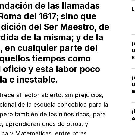
undación de las llamadas
 Roma del 1617; sino que
ndición del Ser Maestro, de
rdida de la misma; y de la
, en cualquier parte del
aquellos tiempos como
E
*
 oficio y esta labor poco
¡
a e inestable.
D
ece al lector abierto, sin prejuicios,
cional de la escuela concebida para la
¡
pero también de los niños ricos, para
E
A
se, aprendieran unos de otros, y
M
ica y Matemáticas, entre otras