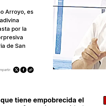
so Arroyo, es
adivina
asta por la
orpresiva
ria de San
partir:
 que tiene empobrecida el