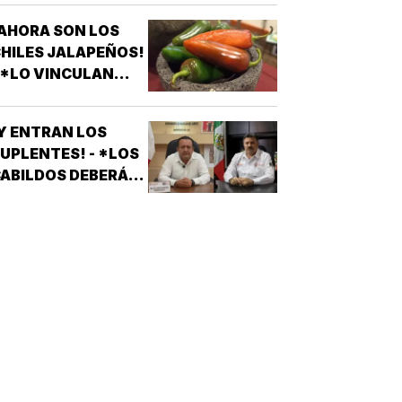
APARATOS
LÉCTRICOS
AHORA SON LOS
HILES JALAPEÑOS!
 *LO VINCULAN
ON BROTE DE
ALMONELA EN EU
Y ENTRAN LOS
UPLENTES! - *LOS
ABILDOS DEBERÁN
LAMAR A QUIENES
QUEDARON DE
SUPLENTES