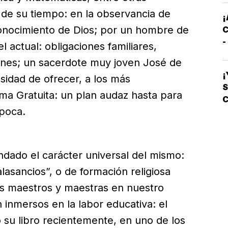
u de su tiempo: en la observancia de
E
¡
onocimiento de Dios; por un hombre de
C
-
 actual: obligaciones familiares,
C
ones; un sacerdote muy joven José de
S
¡
sidad de ofrecer, a los más
S
ma Gratuita: un plan audaz hasta para
C
época.
L
endado el carácter universal del mismo:
lasancios”, o de formación religiosa
los maestros y maestras en nuestro
inmersos en la labor educativa: el
ó su libro recientemente, en uno de los