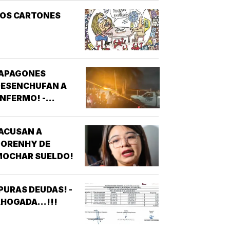
LOS CARTONES
¡APAGONES
DESENCHUFAN A
NFERMO! -
VECINOS DE
FRACCIONAMIENTOS
ACUSAN A
E VERACRUZ
DORENHY DE
DENUNCIAN
MOCHAR SUELDO!
APAGONES
CONSTANTES QUE
AFECTAN
PURAS DEUDAS! -
LEVADORES,
HOGADA...!!!
TRATAMIENTOS
ÉDICOS Y