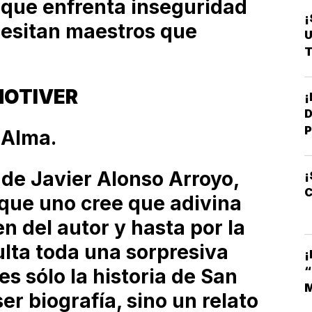
 que enfrenta inseguridad
¡
ecesitan maestros que
U
T
NOTIVER
D
P
 Alma.
 de Javier Alonso Arroyo,
¡
C
 que uno cree que adivina
gen del autor y hasta por la
ulta toda una sorpresiva
¡
es sólo la historia de San
M
er biografía, sino un relato