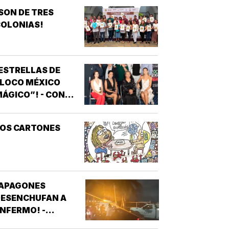
SON DE TRES
OLONIAS!
ESTRELLAS DE
“LOCO MÉXICO
ÁGICO”! - CON
NOTIVER
LOS CARTONES
¡APAGONES
DESENCHUFAN A
NFERMO! -
VECINOS DE