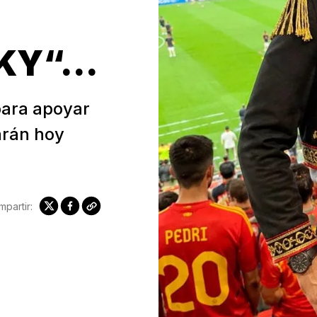
Y“...
ara apoyar
arán hoy
partir: