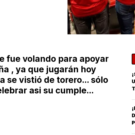
 fue volando para apoyar
ña , ya que jugarán hoy
¡
 se vistió de torero... sólo
U
lebrar asi su cumple...
T
D
P