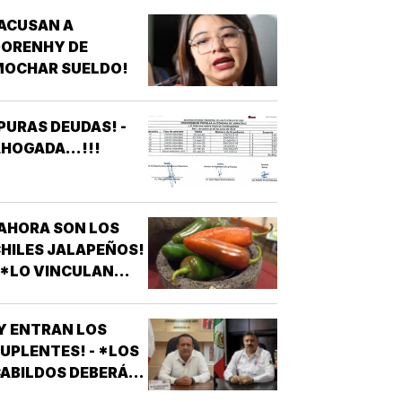
FRACCIONAMIENTOS
ACUSAN A
E VERACRUZ
DORENHY DE
DENUNCIAN
MOCHAR SUELDO!
APAGONES
CONSTANTES QUE
AFECTAN
PURAS DEUDAS! -
LEVADORES,
HOGADA...!!!
TRATAMIENTOS
ÉDICOS Y
APARATOS
LÉCTRICOS
AHORA SON LOS
HILES JALAPEÑOS!
 *LO VINCULAN
ON BROTE DE
ALMONELA EN EU
Y ENTRAN LOS
UPLENTES! - *LOS
ABILDOS DEBERÁN
LAMAR A QUIENES