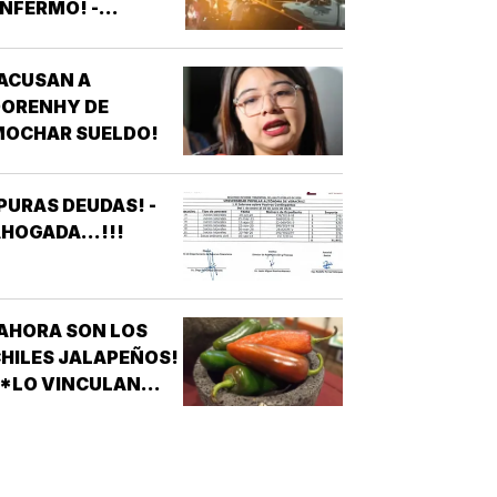
NFERMO! -
VECINOS DE
FRACCIONAMIENTOS
ACUSAN A
E VERACRUZ
DORENHY DE
DENUNCIAN
MOCHAR SUELDO!
APAGONES
CONSTANTES QUE
AFECTAN
PURAS DEUDAS! -
LEVADORES,
HOGADA...!!!
TRATAMIENTOS
ÉDICOS Y
APARATOS
LÉCTRICOS
AHORA SON LOS
HILES JALAPEÑOS!
 *LO VINCULAN
ON BROTE DE
ALMONELA EN EU