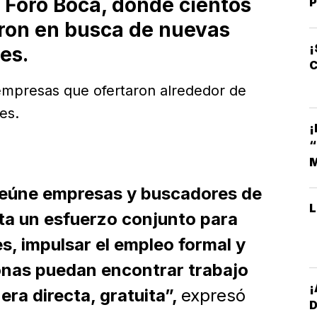
n Foro Boca, donde cientos
P
ron en busca de nuevas
¡
es.
C
 empresas que ofertaron alrededor de
es.
¡
M
 reúne empresas y buscadores de
ta un esfuerzo conjunto para
, impulsar el empleo formal y
onas puedan encontrar trabajo
ra directa, gratuita”,
expresó