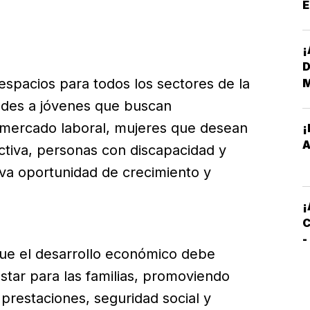
E
*
¡
D
espacios para todos los sectores de la
ades a jóvenes que buscan
 mercado laboral, mujeres que desean
¡
E
A
ctiva, personas con discapacidad y
a oportunidad de crecimiento y
M
E
¡
C
-
que el desarrollo económico debe
C
S
star para las familias, promoviendo
restaciones, seguridad social y