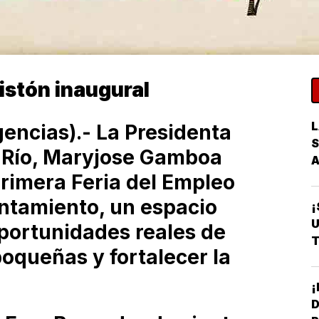
listón inaugural
L
gencias).- La Presidenta
S
l Río, Maryjose Gamboa
primera Feria del Empleo
ntamiento, un espacio
¡
U
portunidades reales de
T
 boqueñas y fortalecer la
D