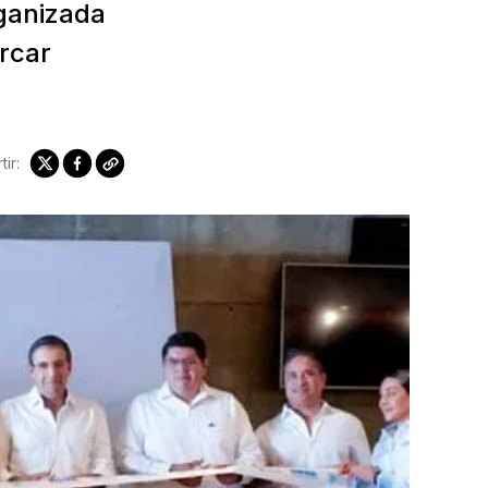
rganizada
rcar
ir: