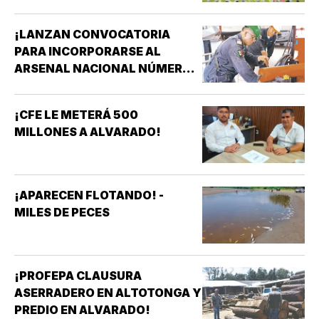
¡LANZAN CONVOCATORIA
PARA INCORPORARSE AL
ARSENAL NACIONAL NÚMERO
TRES DE LA SECRETARÍA DE
MARINA!
¡CFE LE METERÁ 500
MILLONES A ALVARADO!
¡APARECEN FLOTANDO! -
MILES DE PECES
¡PROFEPA CLAUSURA
ASERRADERO EN ALTOTONGA Y
PREDIO EN ALVARADO!