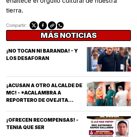
enaltece el orgullo cultural de nuestra
tierra.
Compartir:
MÁS NOTICIAS
¡NO TOCAN NI BARANDA! - Y
LOS DESAFORAN
¡ACUSAN A OTRO ALCALDE DE
MC! - *ACALAMBRA A
REPORTERO DE OVEJITA
NOTICIAS
¡OFRECEN RECOMPENSAS! -
TENIA QUE SER