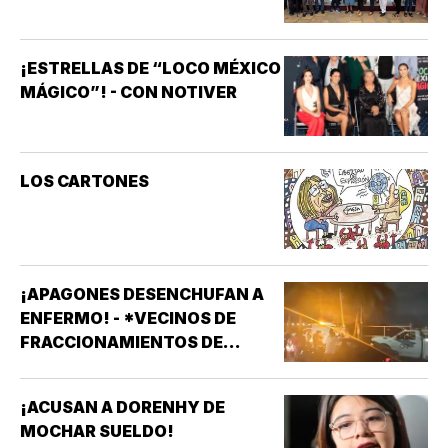
¡ESTRELLAS DE “LOCO MÉXICO
MÁGICO”! - CON NOTIVER
LOS CARTONES
¡APAGONES DESENCHUFAN A
ENFERMO! - *VECINOS DE
FRACCIONAMIENTOS DE
VERACRUZ DENUNCIAN
APAGONES CONSTANTES QUE
¡ACUSAN A DORENHY DE
AFECTAN ELEVADORES,
MOCHAR SUELDO!
TRATAMIENTOS MÉDICOS Y