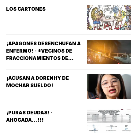
LOS CARTONES
¡APAGONES DESENCHUFAN A
ENFERMO! - *VECINOS DE
FRACCIONAMIENTOS DE
VERACRUZ DENUNCIAN
APAGONES CONSTANTES QUE
¡ACUSAN A DORENHY DE
AFECTAN ELEVADORES,
MOCHAR SUELDO!
TRATAMIENTOS MÉDICOS Y
APARATOS ELÉCTRICOS
¡PURAS DEUDAS! -
AHOGADA...!!!