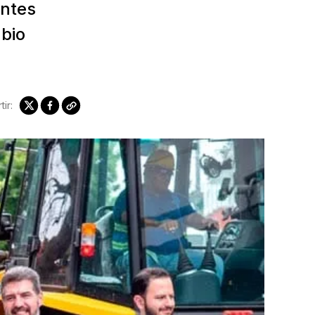
antes
abio
ir: