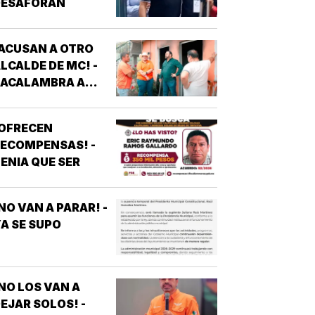
DESAFORAN
ACUSAN A OTRO
LCALDE DE MC! -
*ACALAMBRA A
EPORTERO DE
VEJITA NOTICIAS
¡OFRECEN
ECOMPENSAS! -
ENIA QUE SER
NO VAN A PARAR! -
A SE SUPO
NO LOS VAN A
EJAR SOLOS! -