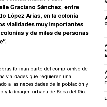
M
calle Graciano Sánchez, entre
 López Arias, en la colonia
¡
os vialidades muy importantes
C
 colonias y de miles de personas
e”.
¡
A
I
P
 obras forman parte del compromiso de
S
las vialidades que requieren una
J
E
ndo a las necesidades de la población y
ad y la imagen urbana de Boca del Río.
A