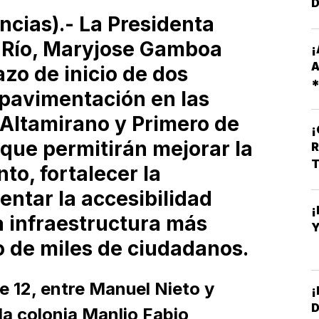
encias).- La Presidenta
l Río, Maryjose Gamboa
¡
A
azo de inicio de dos
pavimentación en las
R
O
 Altamirano y Primero de
que permitirán mejorar la
R
T
to, fortalecer la
entar la accesibilidad
¡
a infraestructura más
Y
o de miles de ciudadanos.
le 12, entre Manuel Nieto y
¡
D
la colonia Manlio Fabio