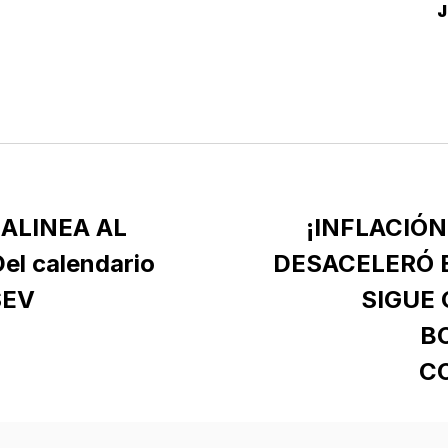
D
 ALINEA AL
¡INFLACIÓN
el calendario
DESACELERÓ E
SEV
SIGUE
B
C