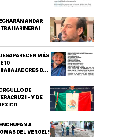
¡ECHARÁN ANDAR
TRA HARINERA!
¡DESAPARECEN MÁS
E 10
TRABAJADORES DEL
REN MAYA! -
*OTRA
ORGULLO DE
ESAPARICIÓN
ERACRUZ! - Y DE
MASIVA
MÉXICO
ENCHUFAN A
OMAS DEL VERGEL!