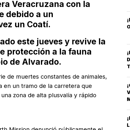
iera Veracruzana con la
e debido a un
vez un Coatí.
O
ado este jueves y revive la
de protección a la fauna
D
pio de Alvarado.
T
rie de muertes constantes de animales,
¡
a en un tramo de la carretera que
D
V
 una zona de alta plusvalía y rápido
¡
L
arth Mission denunció públicamente el