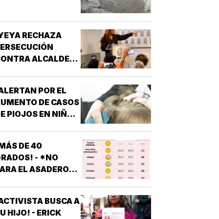
YEYA RECHAZA
PERSECUCIÓN
ONTRA ALCALDES!
 DE MC
ALERTAN POR EL
AUMENTO DE CASOS
E PIOJOS EN NIÑOS
 NIÑAS
ESCOLARES!
MÁS DE 40
RADOS! - *NO
ARA EL ASADERO
N TODO EL ESTADO
ACTIVISTA BUSCA A
U HIJO! - ERICK