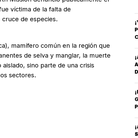
ue víctima de la falta de
l cruce de especies.
¡
C
-
ica), mamífero común en la región que
anentes de selva y manglar, la muerte
¡
aislado, sino parte de una crisis
D
os sectores.
Y
¡
G
P
E
¡
S