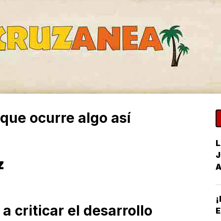
que ocurre algo así
L
J
z
¡
 criticar el desarrollo