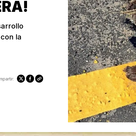
ERA!
arrollo
 con la
partir: