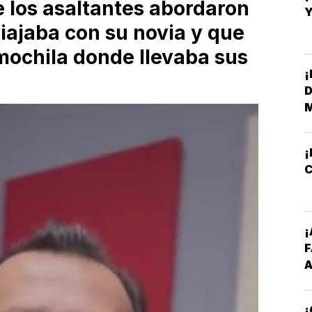
e los asaltantes abordaron
Y
viajaba con su novia y que
mochila donde llevaba sus
¡
D
M
¡
C
¡
A
I
P