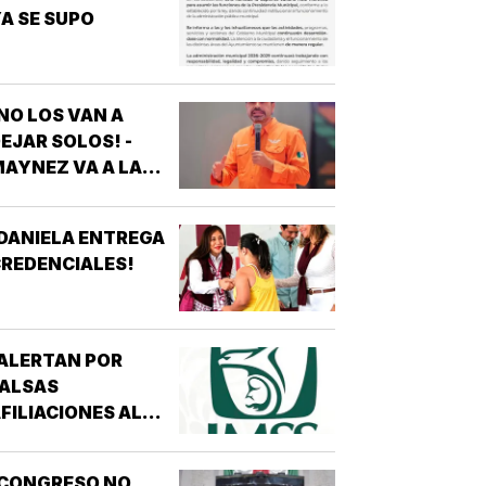
A SE SUPO
NO LOS VAN A
EJAR SOLOS! -
AYNEZ VA A LA
CNDH
DANIELA ENTREGA
REDENCIALES!
ALERTAN POR
FALSAS
FILIACIONES AL
MSS! - *DE 200
ESOS EN REDES
¡CONGRESO NO