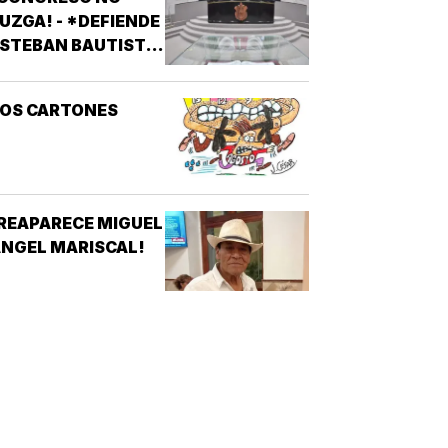
OCIALES
UZGA! - *DEFIENDE
STEBAN BAUTISTA
VOTACIÓN CONTRA
LCALDES DE MC
LOS CARTONES
REAPARECE MIGUEL
NGEL MARISCAL!