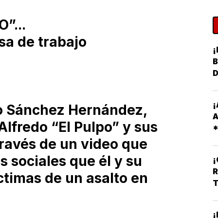
”...
isa de trabajo
¡
B
¡
do Sánchez Hernández,
A
lfredo “El Pulpo” y sus
R
través de un video que
O
 sociales que él y su
R
ctimas de un asalto en
T
¡