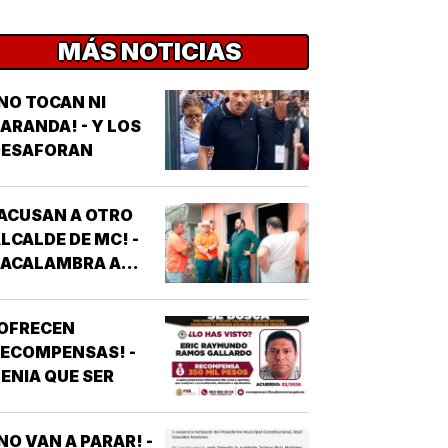
MÁS NOTICIAS
NO TOCAN NI
ARANDA! - Y LOS
DESAFORAN
ACUSAN A OTRO
LCALDE DE MC! -
*ACALAMBRA A
EPORTERO DE
VEJITA NOTICIAS
¡OFRECEN
ECOMPENSAS! -
ENIA QUE SER
NO VAN A PARAR! -