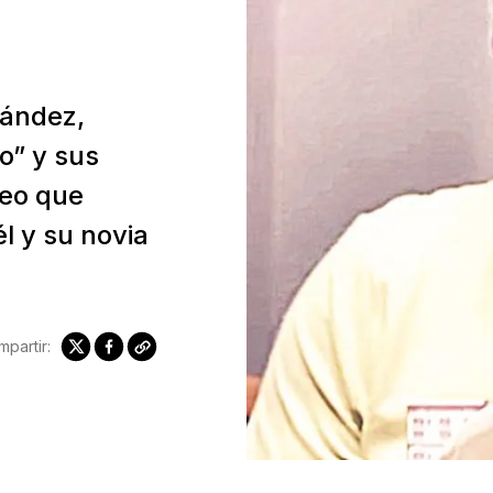
nández,
o” y sus
deo que
l y su novia
partir: