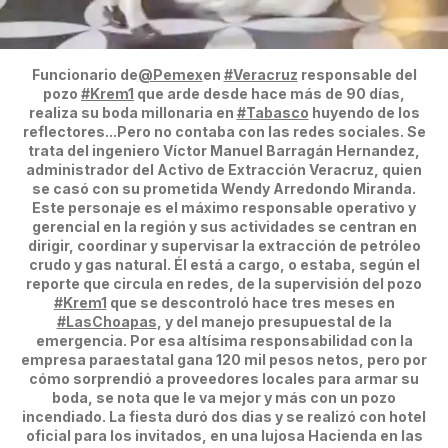
Funcionario de
@Pemex
en
#Veracruz
responsable del
pozo
#Krem1
que arde desde hace más de 90 días,
realiza su boda millonaria en
#Tabasco
huyendo de los
reflectores...Pero no contaba con las redes sociales. Se
trata del ingeniero Víctor Manuel Barragán Hernandez,
administrador del Activo de Extracción Veracruz, quien
se casó con su prometida Wendy Arredondo Miranda.
Este personaje es el máximo responsable operativo y
gerencial en la región y sus actividades se centran en
dirigir, coordinar y supervisar la extracción de petróleo
crudo y gas natural. Él está a cargo, o estaba, según el
reporte que circula en redes, de la supervisión del pozo
#Krem1
que se descontroló hace tres meses en
#LasChoapas
, y del manejo presupuestal de la
emergencia. Por esa altísima responsabilidad con la
empresa paraestatal gana 120 mil pesos netos, pero por
cómo sorprendió a proveedores locales para armar su
boda, se nota que le va mejor y más con un pozo
incendiado. La fiesta duró dos dias y se realizó con hotel
oficial para los invitados, en una lujosa Hacienda en las