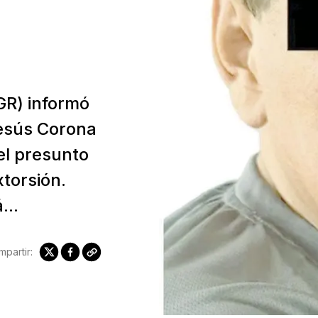
FGR) informó
Jesús Corona
el presunto
xtorsión.
...
partir: