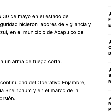
P
¡
do 30 de mayo en el estado de
F
ridad hicieron labores de vigilancia y
E
Azul, en el municipio de Acapulco de
D
L
da un arma de fuego corta.
S
 continuidad del Operativo Enjambre,
dia Sheinbaum y en el marco de la
¡
orsión.
M
P