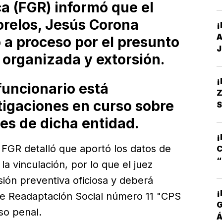
ca (FGR) informó que el
C
orelos, Jesús Corona
¡
A
 a proceso por el presunto
J
 organizada y extorsión.
funcionario está
Z
tigaciones en curso sobre
S
S
es de dicha entidad.
S
¡
FGR detalló que aportó los datos de
C
a vinculación, por lo que el juez
S
isión preventiva oficiosa y deberá
¡
de Readaptación Social número 11 "CPS
so penal.
Á