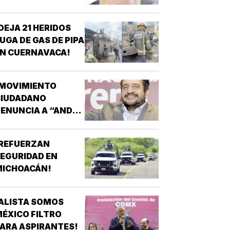
OR CASO
AYOTZINAPA
DEJA 21 HERIDOS
UGA DE GAS DE PIPA
N CUERNAVACA!
¡MOVIMIENTO
CIUDADANO
ENUNCIA A “ANDY”
ÓPEZ BELTRÁN!
¡REFUERZAN
EGURIDAD EN
MICHOACÁN!
ALISTA SOMOS
ÉXICO FILTRO
ARA ASPIRANTES!