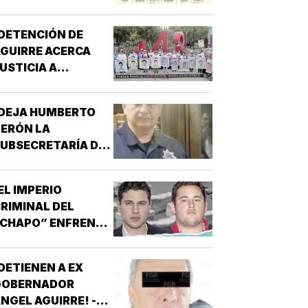
HAPIZA!
DETENCIÓN DE
GUIRRE ACERCA
USTICIA A
AYOTZINAPA!
¡DEJA HUMBERTO
ERÓN LA
UBSECRETARÍA DE
EGURIDAD EN
INALOA!
EL IMPERIO
RIMINAL DEL
“CHAPO” ENFRENTA
U MAYOR PRUEBA!
DETIENEN A EX
GOBERNADOR
NGEL AGUIRRE! -