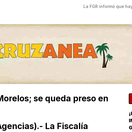
La FGR informó que hay 
Morelos; se queda preso en
¡
I
encias).- La Fiscalía
G