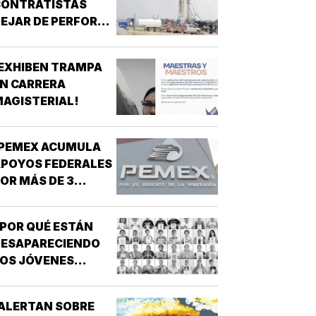
CONTRATISTAS
EJAR DE PERFORAR
POZOS PARA MURO
RONTERIZO EN
EXHIBEN TRAMPA
UEVO MÉXICO!
N CARRERA
AGISTERIAL!
¡PEMEX ACUMULA
POYOS FEDERALES
OR MÁS DE 3
ILLONES DE PESOS!
POR QUÉ ESTÁN
DESAPARECIENDO
OS JÓVENES
MEXICANOS?
ALERTAN SOBRE