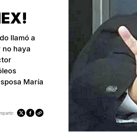
MEX!
do llamó a
y no haya
ctor
óleos
esposa María
partir: