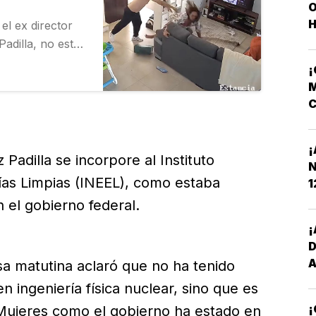
O
H
el ex director
adilla, no está
lectricidad y
trasciende luego
M
…
C
N
¡
adilla se incorpore al Instituto
N
gías Limpias (INEEL), como estaba
1
n el gobierno federal.
¡
a matutina aclaró que no ha tenido
n ingeniería física nuclear, sino que es
¡
s Mujeres como el gobierno ha estado en