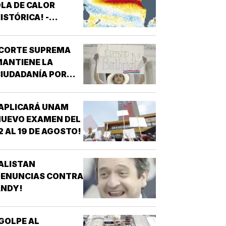
LA DE CALOR
ISTÓRICA! -
ROMPERÁ RÉCORDS
¡CORTE SUPREMA
ANTIENE LA
IUDADANÍA POR
ACIMIENTO!
APLICARÁ UNAM
UEVO EXAMEN DEL
2 AL 19 DE AGOSTO!
ALISTAN
DENUNCIAS CONTRA
ANDY!
GOLPE AL