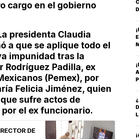
tro cargo en el gobierno
D
F
¡
N
a presidenta Claudia
E
 a que se aplique todo el
M
ya impunidad tras la
 Rodríguez Padilla, ex
A
 Mexicanos (Pemex), por
P
ría Felicia Jiménez, quien
B
 que sufre actos de
¿
por el ex funcionario.
L
IRECTOR DE
¡