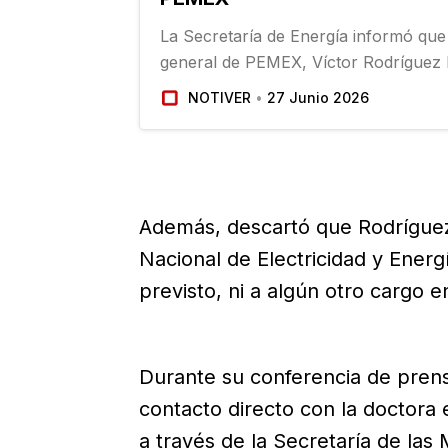
La Secretaría de Energía informó que 
general de PEMEX, Víctor Rodríguez P
incorporado al Instituto Nacional de E
NOTIVER
27 Junio 2026
Energías Limpias, INEEL. Lo anterior 
de que su esposa circulara un video
Además, descartó que Rodríguez P
Nacional de Electricidad y Ener
previsto, ni a algún otro cargo e
Durante su conferencia de prens
contacto directo con la doctora e
a través de la Secretaría de la