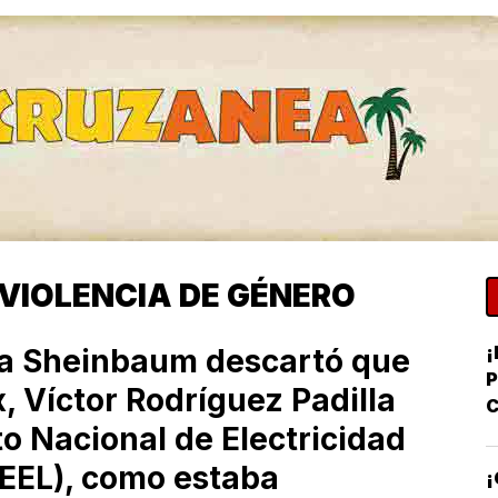
VIOLENCIA DE GÉNERO
¡
ia Sheinbaum descartó que
, Víctor Rodríguez Padilla
C
uto Nacional de Electricidad
Y
D
NEEL), como estaba
¡