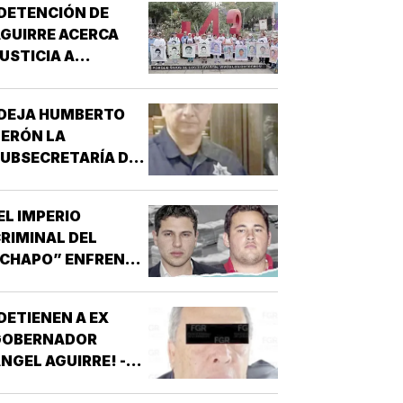
DETENCIÓN DE
GUIRRE ACERCA
USTICIA A
AYOTZINAPA!
¡DEJA HUMBERTO
ERÓN LA
UBSECRETARÍA DE
EGURIDAD EN
INALOA!
EL IMPERIO
RIMINAL DEL
“CHAPO” ENFRENTA
U MAYOR PRUEBA!
DETIENEN A EX
GOBERNADOR
NGEL AGUIRRE! -
OR CASO