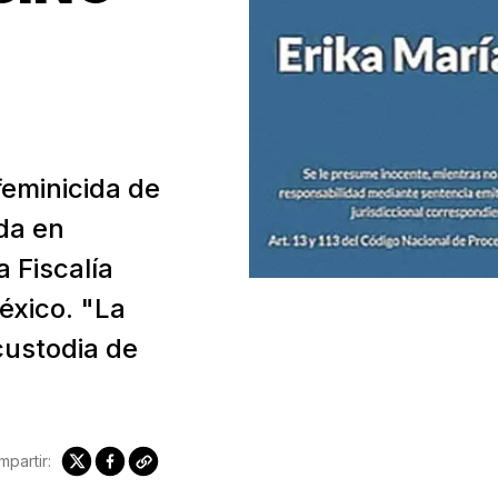
feminicida de
ida en
 Fiscalía
éxico. "La
custodia de
partir: