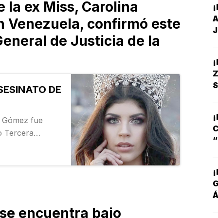
 la ex Miss, Carolina
¡
A
en Venezuela, confirmó este
J
General de Justicia de la
Z
S
SESINATO DE
S
S
¡
es Gómez fue
C
co Tercera
 embargo, el
S
pués por su
dre…
¡
Á
P
se encuentra bajo