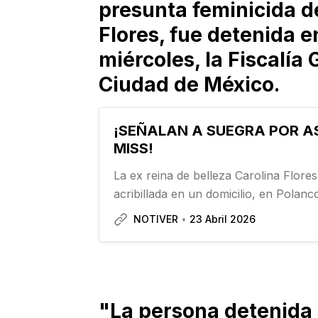
presunta feminicida de
Flores, fue detenida 
miércoles, la Fiscalía 
Ciudad de México.
¡SEÑALAN A SUEGRA POR A
MISS!
La ex reina de belleza Carolina Flor
acribillada en un domicilio, en Polan
Sección, Alcaldía Miguel Hidalgo, sin
NOTIVER
23 Abril 2026
asesinato fue denunciado un día des
esposo, quien señaló a su propia ma
"La persona detenida 