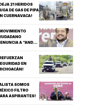
AYOTZINAPA
DEJA 21 HERIDOS
UGA DE GAS DE PIPA
N CUERNAVACA!
¡MOVIMIENTO
CIUDADANO
ENUNCIA A “ANDY”
ÓPEZ BELTRÁN!
¡REFUERZAN
EGURIDAD EN
MICHOACÁN!
ALISTA SOMOS
ÉXICO FILTRO
ARA ASPIRANTES!