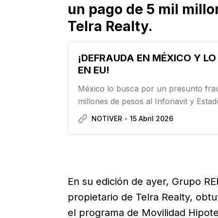
un pago de 5 mil millo
Telra Realty.
¡DEFRAUDA EN MÉXICO Y LO
EN EU!
México lo busca por un presunto frau
millones de pesos al Infonavit y Esta
tiene en sus manos por un problema m
NOTIVER
15 Abril 2026
Servicio de Inmigración y Aduanas d
(ICE, por sus siglas en inglés) detuvo
En su edición de ayer, Grupo R
propietario de Telra Realty, obt
el programa de Movilidad Hipotec