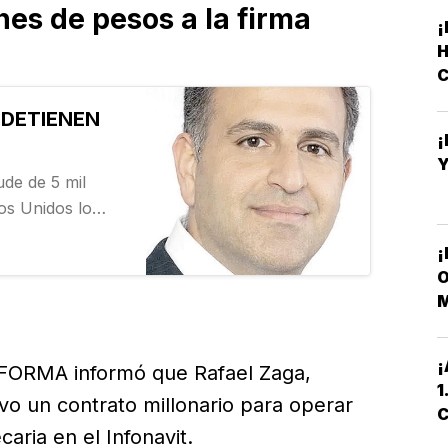
nes de pesos a la firma
¡
H
C
 DETIENEN
Y
de de 5 mil
dos Unidos lo
igratorio. El
¡
e Estados Unidos
O
…
M
¡
EFORMA informó que Rafael Zaga,
1
uvo un contrato millonario para operar
C
aria en el Infonavit.
P