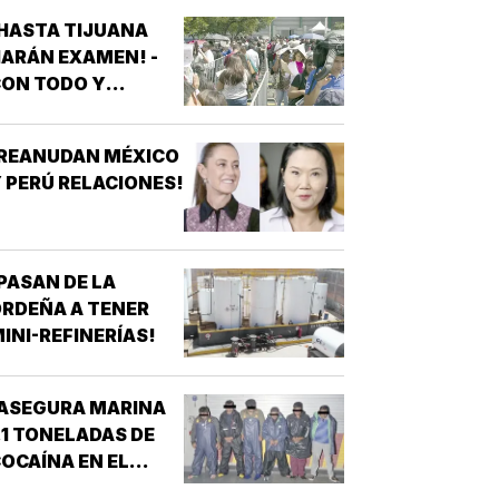
HASTA TIJUANA
ARÁN EXAMEN! -
ON TODO Y
PROTESTAS
¡REANUDAN MÉXICO
 PERÚ RELACIONES!
PASAN DE LA
RDEÑA A TENER
INI-REFINERÍAS!
ASEGURA MARINA
.1 TONELADAS DE
OCAÍNA EN EL
ACÍFICO!