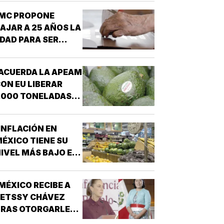
¡MC PROPONE
AJAR A 25 AÑOS LA
DAD PARA SER
RESIDENTE!
ACUERDA LA APEAM
ON EU LIBERAR
,000 TONELADAS
E AGUACATE!
INFLACIÓN EN
ÉXICO TIENE SU
IVEL MÁS BAJO EN
EIS AÑOS!
MÉXICO RECIBE A
BETSSY CHÁVEZ
TRAS OTORGARLE
SILO POLÍTICO!