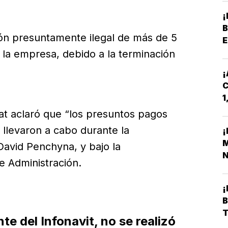
B
ión presuntamente ilegal de más de 5
E
P
 la empresa, debido a la terminación
¡
C
1
D
at aclaró que “los presuntos pagos
 llevaron a cabo durante la
¡
M
avid Penchyna, y bajo la
N
e Administración.
S
¡
te del Infonavit, no se realizó
A