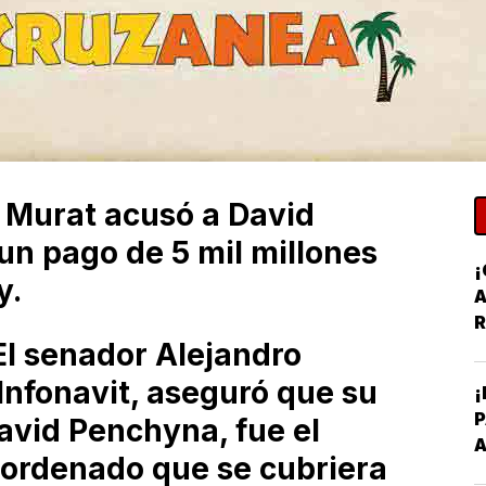
 Murat acusó a David
n pago de 5 mil millones
y.
A
R
l senador Alejandro
 Infonavit, aseguró que su
¡
avid Penchyna, fue el
A
 ordenado que se cubriera