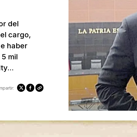
or del
el cargo,
de haber
5 mil
ty...
partir: