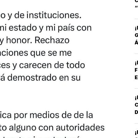
C
S
¡
Á
P
¡
F
E
D
L