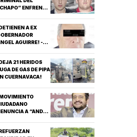
RIMINAL DEL
“CHAPO” ENFRENTA
U MAYOR PRUEBA!
DETIENEN A EX
GOBERNADOR
NGEL AGUIRRE! -
OR CASO
AYOTZINAPA
DEJA 21 HERIDOS
UGA DE GAS DE PIPA
N CUERNAVACA!
¡MOVIMIENTO
CIUDADANO
ENUNCIA A “ANDY”
ÓPEZ BELTRÁN!
¡REFUERZAN