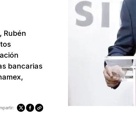
a, Rubén
tos
ración
tas bancarias
anamex,
partir: