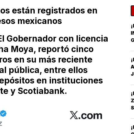
os están registrados en
esos mexicanos
¡
I
l Gobernador con licencia
G
ha Moya, reportó cinco
C
ros en su más reciente
¡
A
l pública, entre ellos
J
epósitos en instituciones
e y Scotiabank.
Z
S
S
S
¡