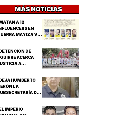
MÁS NOTICIAS
MATAN A 12
NFLUENCERS EN
UERRA MAYIZA VS.
HAPIZA!
DETENCIÓN DE
GUIRRE ACERCA
USTICIA A
AYOTZINAPA!
¡DEJA HUMBERTO
ERÓN LA
UBSECRETARÍA DE
EGURIDAD EN
INALOA!
EL IMPERIO