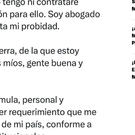
S
¡
M
P
¡
E
S