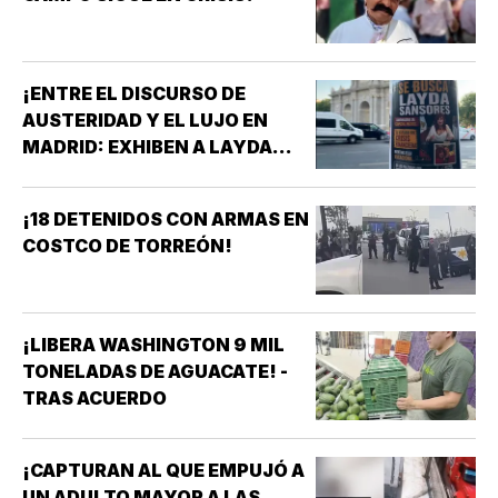
¡ENTRE EL DISCURSO DE
AUSTERIDAD Y EL LUJO EN
MADRID: EXHIBEN A LAYDA
SANSORES EN ESPAÑA EN
PLENA CRISIS DE CAMPECHE!
¡18 DETENIDOS CON ARMAS EN
COSTCO DE TORREÓN!
¡LIBERA WASHINGTON 9 MIL
TONELADAS DE AGUACATE! -
TRAS ACUERDO
¡CAPTURAN AL QUE EMPUJÓ A
UN ADULTO MAYOR A LAS