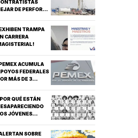
CONTRATISTAS
EJAR DE PERFORAR
POZOS PARA MURO
RONTERIZO EN
EXHIBEN TRAMPA
UEVO MÉXICO!
N CARRERA
AGISTERIAL!
¡PEMEX ACUMULA
POYOS FEDERALES
OR MÁS DE 3
ILLONES DE PESOS!
POR QUÉ ESTÁN
DESAPARECIENDO
OS JÓVENES
MEXICANOS?
ALERTAN SOBRE