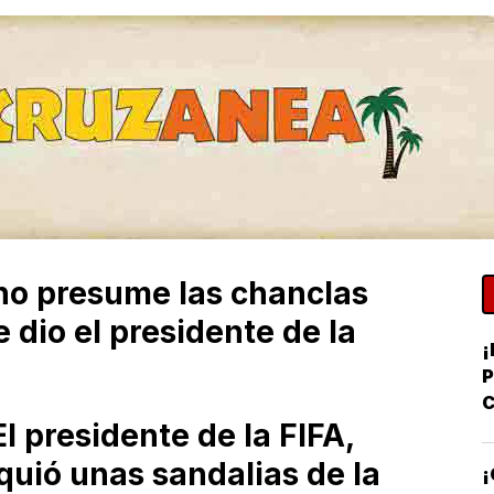
no presume las chanclas
 dio el presidente de la
¡
C
 presidente de la FIFA,
Y
D
quió unas sandalias de la
¡