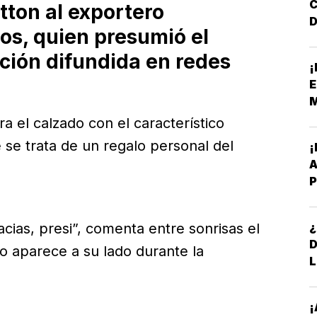
itton al exportero
D
s, quien presumió el
F
ación difundida en redes
¡
N
E
M
 el calzado con el característico
 se trata de un regalo personal del
A
P
B
¿
acias, presi”, comenta entre sonrisas el
o aparece a su lado durante la
L
¡