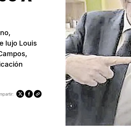
ino,
e lujo Louis
 Campos,
icación
partir: