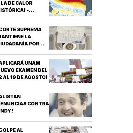
LA DE CALOR
ISTÓRICA! -
ROMPERÁ RÉCORDS
¡CORTE SUPREMA
ANTIENE LA
IUDADANÍA POR
ACIMIENTO!
APLICARÁ UNAM
UEVO EXAMEN DEL
2 AL 19 DE AGOSTO!
ALISTAN
DENUNCIAS CONTRA
ANDY!
GOLPE AL