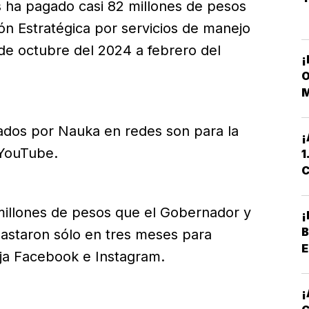
s ha pagado casi 82 millones de pesos
n Estratégica por servicios de manejo
 de octubre del 2024 a febrero del
¡
O
M
ados por Nauka en redes son para la
¡
 YouTube.
1
C
P
 millones de pesos que el Gobernador y
B
astaron sólo en tres meses para
E
a Facebook e Instagram.
P
¡