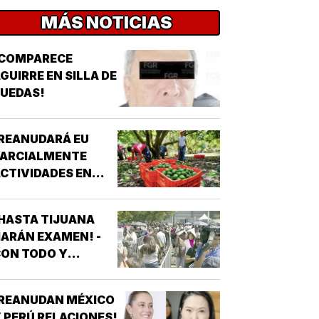
MÁS NOTICIAS
¡COMPARECE
GUIRRE EN SILLA DE
UEDAS!
REANUDARÁ EU
PARCIALMENTE
CTIVIDADES EN
MICHOACÁN!
HASTA TIJUANA
ARÁN EXAMEN! -
ON TODO Y
PROTESTAS
¡REANUDAN MÉXICO
 PERÚ RELACIONES!