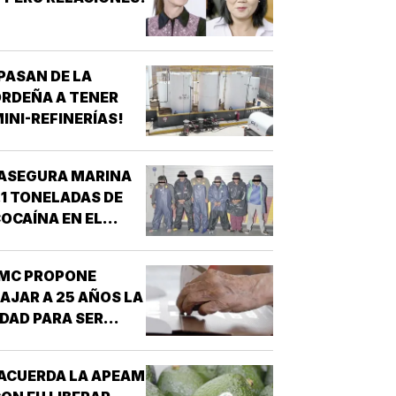
PASAN DE LA
RDEÑA A TENER
INI-REFINERÍAS!
ASEGURA MARINA
.1 TONELADAS DE
OCAÍNA EN EL
ACÍFICO!
¡MC PROPONE
AJAR A 25 AÑOS LA
DAD PARA SER
RESIDENTE!
ACUERDA LA APEAM