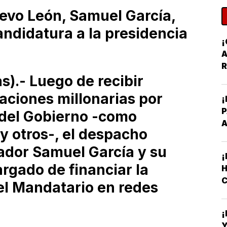
evo León, Samuel García,
andidatura a la presidencia
A
R
).- Luego de recibir
aciones millonarias por
¡
 del Gobierno -como
A
y otros-, el despacho
ador Samuel García y su
¡
rgado de financiar la
H
C
el Mandatario en redes
Y