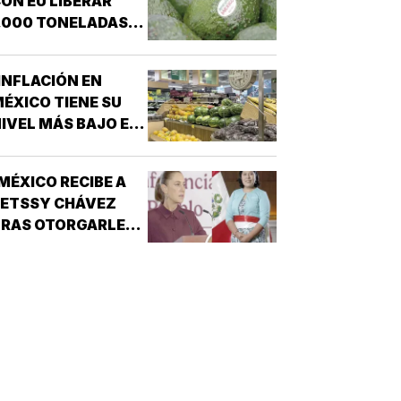
ON EU LIBERAR
,000 TONELADAS
E AGUACATE!
INFLACIÓN EN
ÉXICO TIENE SU
IVEL MÁS BAJO EN
EIS AÑOS!
MÉXICO RECIBE A
BETSSY CHÁVEZ
TRAS OTORGARLE
SILO POLÍTICO!