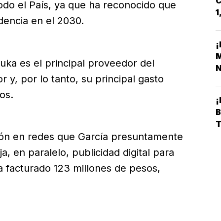
C
odo el País, ya que ha reconocido que
1
idencia en el 2030.
D
¡
M
ka es el principal proveedor del
N
 y, por lo tanto, su principal gasto
S
os.
¡
A
ón en redes que García presuntamente
, en paralelo, publicidad digital para
a facturado 123 millones de pesos,