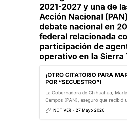
2021-2027 y una de las
Acción Nacional (PAN) 
debate nacional en 20
federal relacionada co
participación de age
operativo en la Sierr
¡OTRO CITATORIO PARA MA
POR “SECUESTRO”!
La Gobernadora de Chihuahua, María
Campos (PAN), aseguró que recibió 
citatorio para otra audiencia, ahora e
NOTIVER
27 Mayo 2026
México, por una denuncia del senador
por un supuesto secuestro, cuando…