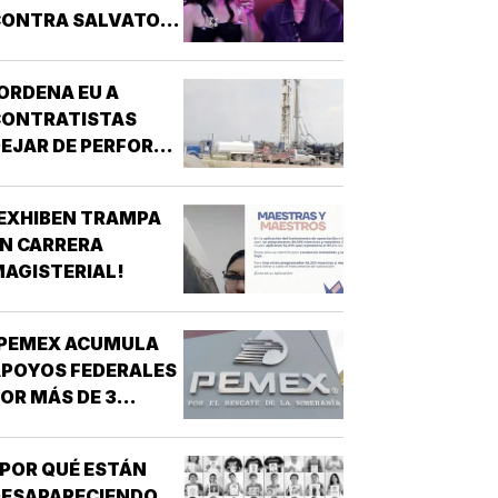
ONTRA SALVATORI
 PALOMARES POR
ICHOS SOBRE
ORDENA EU A
ADULTOS MAYORES!
CONTRATISTAS
EJAR DE PERFORAR
POZOS PARA MURO
RONTERIZO EN
EXHIBEN TRAMPA
UEVO MÉXICO!
N CARRERA
AGISTERIAL!
¡PEMEX ACUMULA
POYOS FEDERALES
OR MÁS DE 3
ILLONES DE PESOS!
POR QUÉ ESTÁN
DESAPARECIENDO