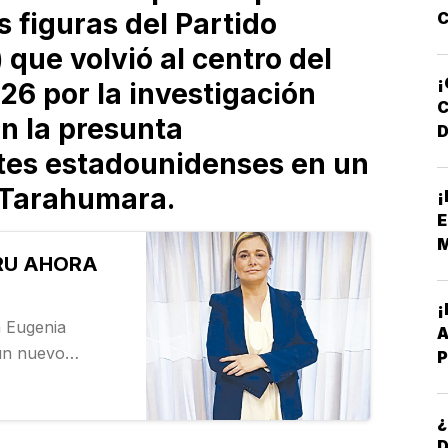
 figuras del Partido
C
Y
que volvió al centro del
D
¡
26 por la investigación
n la presunta
D
ntes estadounidenses en un
F
a Tarahumara.
¡
N
E
M
RU AHORA
 Eugenia
A
un nuevo
P
n la Ciudad de
B
 Javier Corral
¿