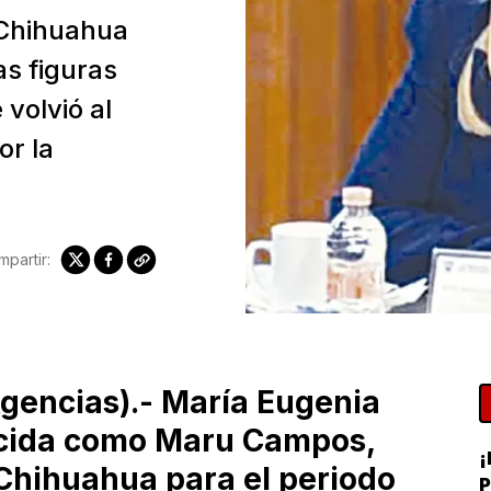
 Chihuahua
as figuras
volvió al
or la
partir:
encias).- María Eugenia
cida como Maru Campos,
¡
Chihuahua para el periodo