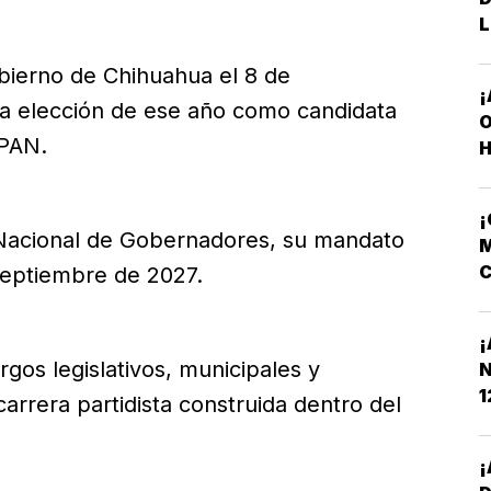
L
obierno de Chihuahua el 8 de
¡
la elección de ese año como candidata
O
 PAN.
H
Nacional de Gobernadores, su mandato
M
C
 septiembre de 2027.
N
¡
rgos legislativos, municipales y
N
1
arrera partidista construida dentro del
¡