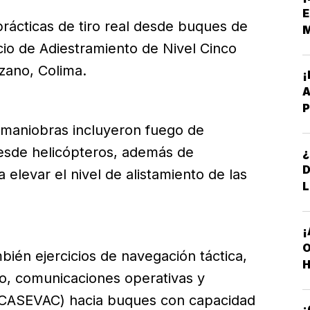
N
E
prácticas de tiro real desde buques de
M
cio de Adiestramiento de Nivel Cinco
nzano, Colima.
A
P
B
 maniobras incluyeron fuego de
 desde helicópteros, además de
¿
 elevar el nivel de alistamiento de las
L
¡
O
ién ejercicios de navegación táctica,
H
o, comunicaciones operativas y
(CASEVAC) hacia buques con capacidad