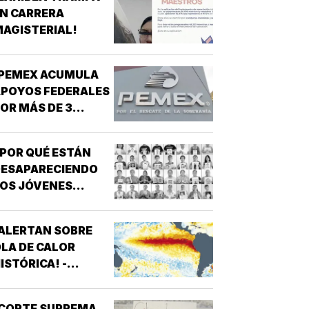
UEVO MÉXICO!
N CARRERA
AGISTERIAL!
¡PEMEX ACUMULA
POYOS FEDERALES
OR MÁS DE 3
ILLONES DE PESOS!
POR QUÉ ESTÁN
DESAPARECIENDO
OS JÓVENES
MEXICANOS?
ALERTAN SOBRE
LA DE CALOR
ISTÓRICA! -
ROMPERÁ RÉCORDS
¡CORTE SUPREMA