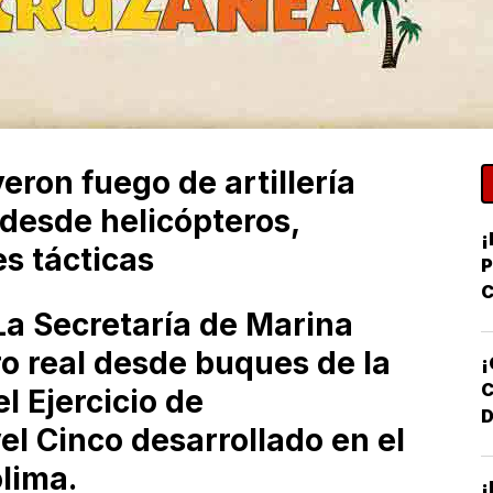
ron fuego de artillería
 desde helicópteros,
¡
s tácticas
C
a Secretaría de Marina
Y
D
iro real desde buques de la
¡
 Ejercicio de
D
el Cinco desarrollado en el
F
lima.
¡