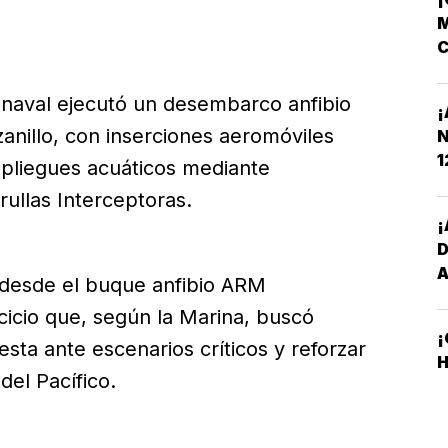
M
C
N
 naval ejecutó un desembarco anfibio
¡
zanillo, con inserciones aeromóviles
N
1
spliegues acuáticos mediante
ullas Interceptoras.
¡
 desde el buque anfibio ARM
cicio que, según la Marina, buscó
¡
esta ante escenarios críticos y reforzar
H
del Pacífico.