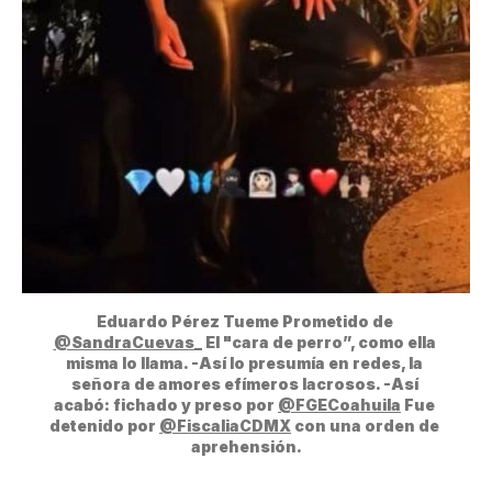
Eduardo Pérez Tueme Prometido de 
@SandraCuevas_
 El "cara de perro”, como ella 
misma lo llama. -Así lo presumía en redes, la 
señora de amores efímeros lacrosos. -Así 
acabó: fichado y preso por 
@FGECoahuila
 Fue 
detenido por 
@FiscaliaCDMX
 con una orden de 
aprehensión.