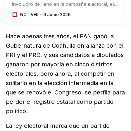
involucró de lleno en la campaña electoral, el
PRI se llevó ayer nuevamente el “carro
NOTIVER
9 Junio 2026
completo” en la elección para renovar el
Congreso estatal. Coahuila es gobernado por el
priista Manolo Jiménez…
Hace apenas tres años, el PAN ganó la
Gubernatura de Coahuila en alianza con el
PRI y el PRD, y sus candidatos a diputados
ganaron por mayoría en cinco distritos
electorales, pero ahora, al competir en
solitario en la elección intermedia en la
que se renovó el Congreso, se perfila para
perder el registro estatal como partido
político.
La ley electoral marca que un partido