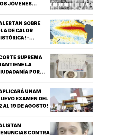
OS JÓVENES
MEXICANOS?
ALERTAN SOBRE
LA DE CALOR
ISTÓRICA! -
ROMPERÁ RÉCORDS
¡CORTE SUPREMA
ANTIENE LA
IUDADANÍA POR
ACIMIENTO!
APLICARÁ UNAM
UEVO EXAMEN DEL
2 AL 19 DE AGOSTO!
ALISTAN
DENUNCIAS CONTRA