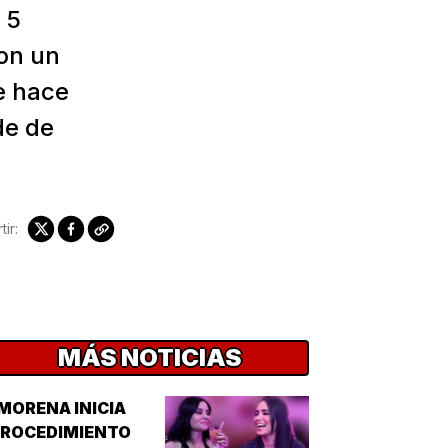
 5
on un
e hace
de de
ir:
MÁS NOTICIAS
MORENA INICIA
PROCEDIMIENTO