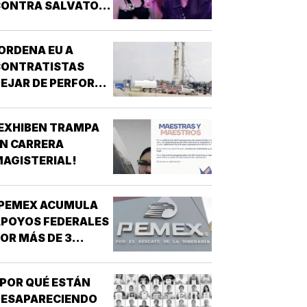
ONTRA SALVATORI
 PALOMARES POR
ICHOS SOBRE
ORDENA EU A
ADULTOS MAYORES!
CONTRATISTAS
EJAR DE PERFORAR
POZOS PARA MURO
RONTERIZO EN
EXHIBEN TRAMPA
UEVO MÉXICO!
N CARRERA
AGISTERIAL!
¡PEMEX ACUMULA
POYOS FEDERALES
OR MÁS DE 3
ILLONES DE PESOS!
POR QUÉ ESTÁN
DESAPARECIENDO