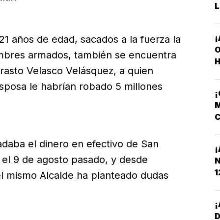
L
¡
 21 años de edad, sacados a la fuerza la
O
bres armados, también se encuentra
H
Erasto Velasco Velásquez, a quien
sposa le habrían robado 5 millones
M
C
N
adaba el dinero en efectivo de San
¡
c el 9 de agosto pasado, y desde
N
1
el mismo Alcalde ha planteado dudas
¡