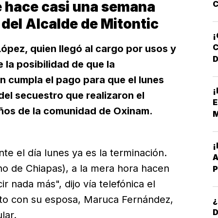
e hace casi una semana
C
Y
s del Alcalde de Mitontic
D
¡
pez, quien llegó al cargo por usos y
D
la posibilidad de que la
n cumpla el pago para que el lunes
F
¡
N
del secuestro que realizaron el
E
eños de la comunidad de Oxinam.
M
e el día lunes ya es la terminación.
A
o de Chiapas), a la mera hora hacen
P
B
 nada más", dijo vía telefónica el
unto con su esposa, Maruca Fernández,
¿
lar.