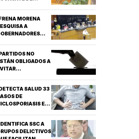
MICHOACÁN!
¡FRENA MORENA
ESQUISA A
GOBERNADORES
OR NARCO!
PARTIDOS NO
STÁN OBLIGADOS A
VITAR
NARCONEXOS!
DETECTA SALUD 33
ASOS DE
ICLOSPORIASIS EN
L PAÍS!
IDENTIFICA SSC A
RUPOS DELICTIVOS
UE FACILITAN