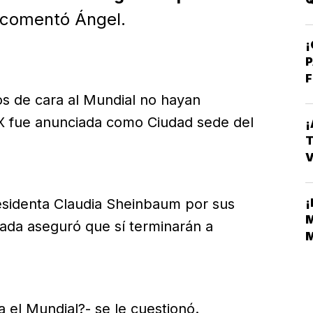
comentó Ángel.
¡
P
F
s de cara al Mundial no hayan
 fue anunciada como Ciudad sede del
¡
T
V
E
¡
residenta Claudia Sheinbaum por sus
M
gada aseguró que sí terminarán a
M
M
ra el Mundial?- se le cuestionó.