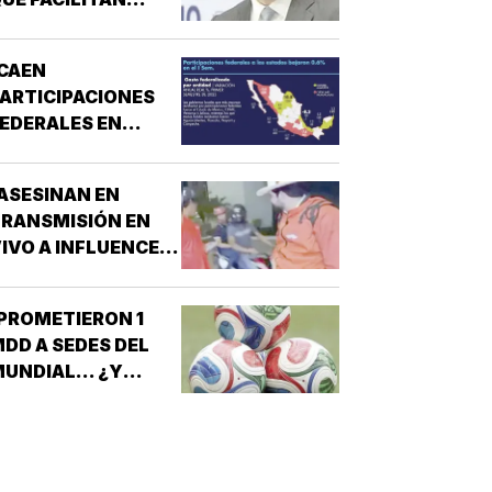
DESPOJOS!
CAEN
ARTICIPACIONES
EDERALES EN
ESTADOS!
ASESINAN EN
RANSMISIÓN EN
IVO A INFLUENCER
N CULIACÁN!
PROMETIERON 1
DD A SEDES DEL
UNDIAL... ¿Y
ÉXICO?!