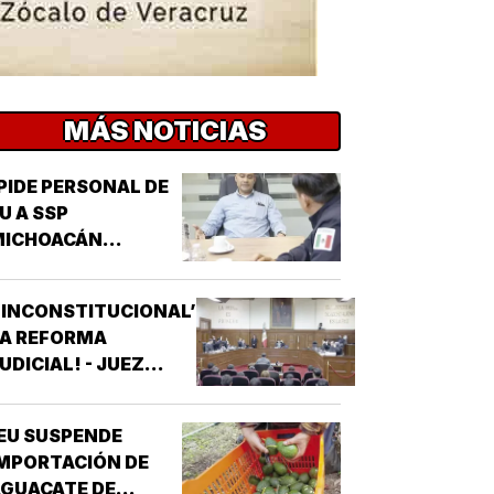
MÁS NOTICIAS
PIDE PERSONAL DE
U A SSP
MICHOACÁN
REFORZAR
EGURIDAD!
‘INCONSTITUCIONAL’
LA REFORMA
UDICIAL! - JUEZ
ONCEDIO PRIMER
AMPARO
EU SUSPENDE
MPORTACIÓN DE
GUACATE DE