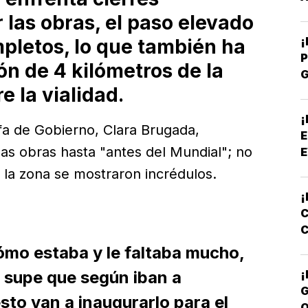
 las obras, el paso elevado
pletos, lo que también ha
P
ión de 4 kilómetros de la
e la vialidad.
P
¡
fa de Gobierno, Clara Brugada,
E
las obras hasta "antes del Mundial"; no
E
e la zona se mostraron incrédulos.
¡
C
C
E
cómo estaba y le faltaba mucho,
e supe que según iban a
¡
G
esto van a inaugurarlo para el
Q