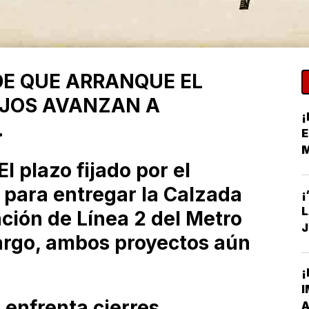
 DE QUE ARRANQUE EL
AJOS AVANZAN A
¡
.
E
 plazo fijado por el
S
 para entregar la Calzada
¡
tación de Línea 2 del Metro
J
bargo, ambos proyectos aún
C
¡
I
 enfrenta cierres
A