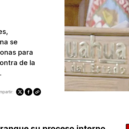
es,
ena se
sonas para
ntra de la
.
partir:
ranque su proceso interno