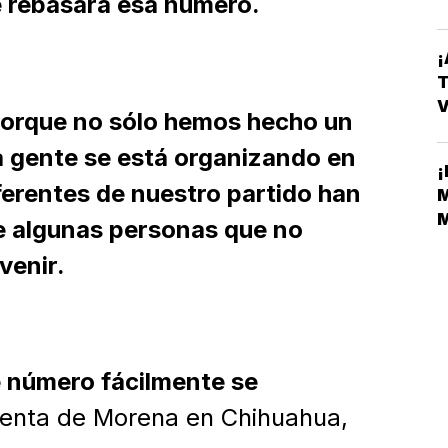
 rebasará esa número.
¡
T
V
orque no sólo hemos hecho un
E
a gente se está organizando en
¡
ferentes de nuestro partido han
M
M
 algunas personas que no
M
venir.
e número fácilmente se
identa de Morena en Chihuahua,