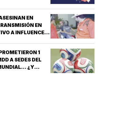
ESTADOS!
ASESINAN EN
RANSMISIÓN EN
IVO A INFLUENCER
N CULIACÁN!
PROMETIERON 1
DD A SEDES DEL
UNDIAL... ¿Y
ÉXICO?!