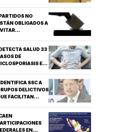
OR NARCO!
PARTIDOS NO
STÁN OBLIGADOS A
VITAR
NARCONEXOS!
DETECTA SALUD 33
ASOS DE
ICLOSPORIASIS EN
L PAÍS!
IDENTIFICA SSC A
RUPOS DELICTIVOS
UE FACILITAN
DESPOJOS!
CAEN
ARTICIPACIONES
EDERALES EN