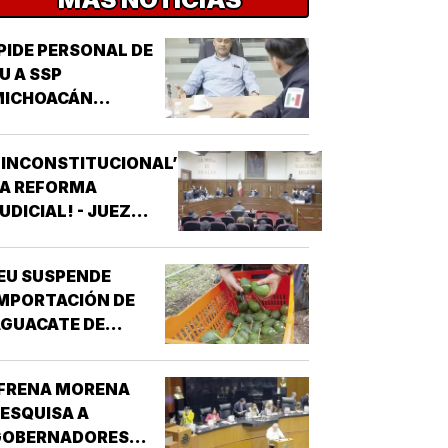
PIDE PERSONAL DE
U A SSP
MICHOACÁN
REFORZAR
EGURIDAD!
‘INCONSTITUCIONAL’
LA REFORMA
UDICIAL! - JUEZ
ONCEDIO PRIMER
AMPARO
EU SUSPENDE
MPORTACIÓN DE
GUACATE DE
MICHOACÁN!
¡FRENA MORENA
ESQUISA A
GOBERNADORES