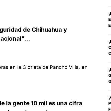
P
¡
E
E
guridad de Chihuahua y
acional"...
¡
C
C
E
ras en la Glorieta de Pancho Villa, en
¡
G
Q
¡
la gente 10 mil es una cifra
P
F