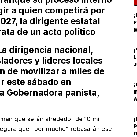
gir a quien competirá por
¡
027, la dirigente estatal
E
rata de un acto político
S
 dirigencia nacional,
¡
sladores y líderes locales
J
 de movilizar a miles de
C
r este sábado en
¡
la Gobernadora panista,
I
A
rman que serán alrededor de 10 mil
P
 asegura que "por mucho" rebasarán ese