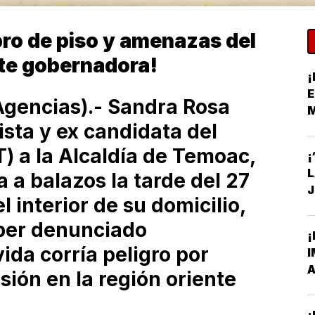
ro de piso y amenazas del
te gobernadora!
¡
E
gencias).- Sandra Rosa
sta y ex candidata del
S
T) a la Alcaldía de Temoac,
¡
 a balazos la tarde del 27
J
 interior de su domicilio,
C
ber denunciado
¡
ida corría peligro por
I
A
sión en la región oriente