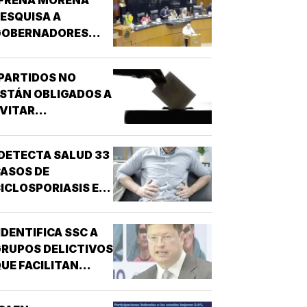
ESQUISA A
GOBERNADORES
OR NARCO!
PARTIDOS NO
STÁN OBLIGADOS A
VITAR
NARCONEXOS!
DETECTA SALUD 33
ASOS DE
ICLOSPORIASIS EN
L PAÍS!
IDENTIFICA SSC A
RUPOS DELICTIVOS
UE FACILITAN
DESPOJOS!