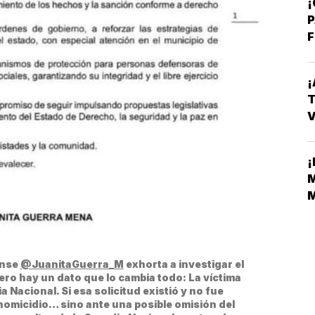
¡
P
F
¡
T
V
E
¡
M
M
M
nse 
@JuanitaGuerra_M
 exhorta a investigar el 
o hay un dato que lo cambia todo: La víctima 
a Nacional. Si esa solicitud existió y no fue 
omicidio… sino ante una posible omisión del 