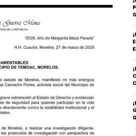
P
P
¡
E
E
¡
C
C
E
¡
G
Q