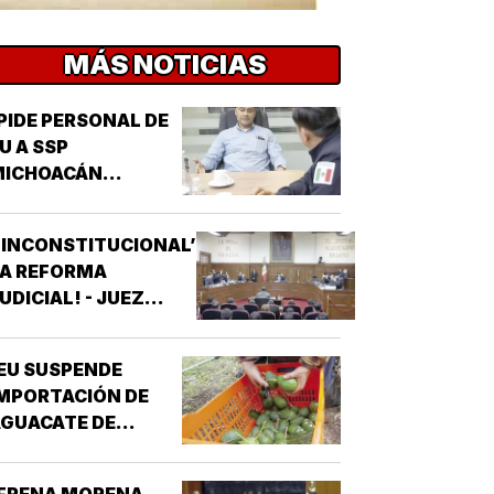
MÁS NOTICIAS
PIDE PERSONAL DE
U A SSP
MICHOACÁN
REFORZAR
EGURIDAD!
‘INCONSTITUCIONAL’
LA REFORMA
UDICIAL! - JUEZ
ONCEDIO PRIMER
AMPARO
EU SUSPENDE
MPORTACIÓN DE
GUACATE DE
MICHOACÁN!
¡FRENA MORENA