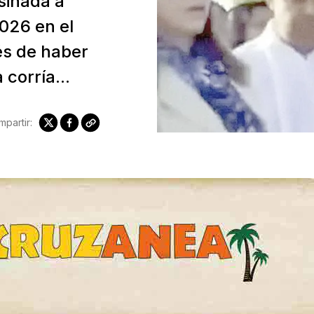
sinada a
026 en el
és de haber
corría...
partir: