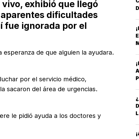
vivo, exhibió que llegó
D
aparentes dificultades
F
í fue ignorada por el
¡
N
E
M
a esperanza de que alguien la ayudara.
A
P
uchar por el servicio médico,
B
, la sacaron del área de urgencias.
¿
L
re le pidió ayuda a los doctores y
¡