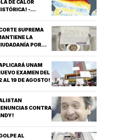
LA DE CALOR
ISTÓRICA! -
ROMPERÁ RÉCORDS
¡CORTE SUPREMA
ANTIENE LA
IUDADANÍA POR
ACIMIENTO!
APLICARÁ UNAM
UEVO EXAMEN DEL
2 AL 19 DE AGOSTO!
ALISTAN
DENUNCIAS CONTRA
ANDY!
GOLPE AL