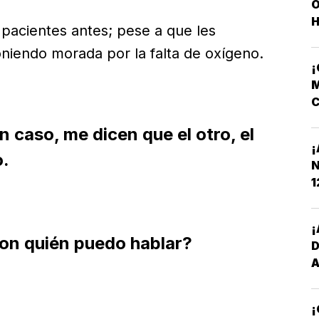
O
H
pacientes antes; pese a que les
oniendo morada por la falta de oxígeno.
M
C
N
 caso, me dicen que el otro, el
¡
o.
N
1
¡
on quién puedo hablar?
¡