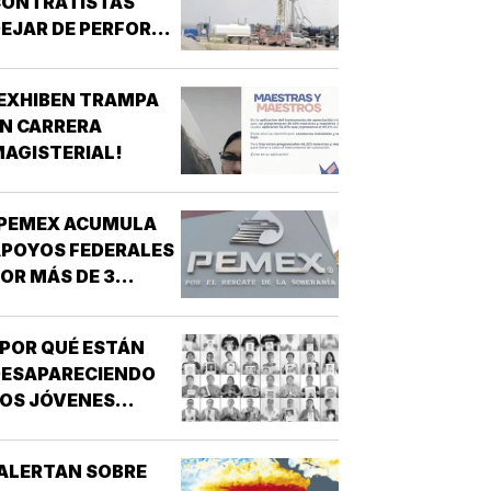
CONTRATISTAS
EJAR DE PERFORAR
POZOS PARA MURO
RONTERIZO EN
EXHIBEN TRAMPA
UEVO MÉXICO!
N CARRERA
AGISTERIAL!
¡PEMEX ACUMULA
POYOS FEDERALES
OR MÁS DE 3
ILLONES DE PESOS!
POR QUÉ ESTÁN
DESAPARECIENDO
OS JÓVENES
MEXICANOS?
ALERTAN SOBRE