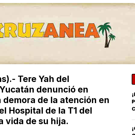
s).- Tere Yah del
 Yucatán denunció en
¡
a demora de la atención en
l Hospital de la T1 del
C
Y
 vida de su hija.
D
¡