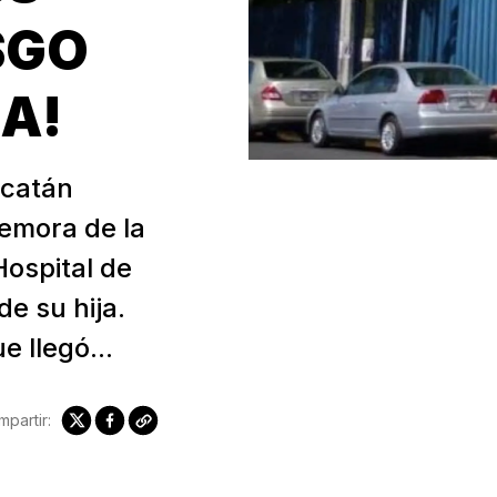
SGO
JA!
ucatán
emora de la
Hospital de
de su hija.
e llegó...
partir: