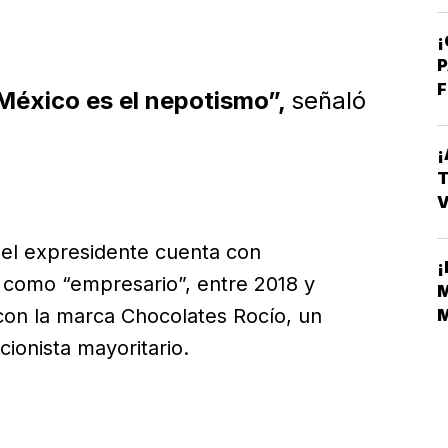
¡
P
F
México es el nepotismo”,
señaló
¡
T
V
E
 del expresidente cuenta con
¡
o como “empresario”, entre 2018 y
M
con la marca Chocolates Rocío, un
M
M
cionista mayoritario.