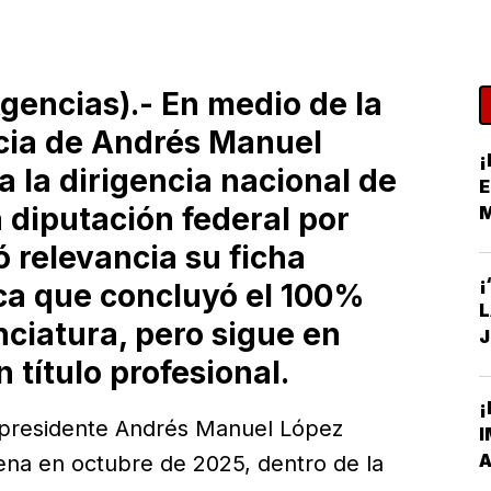
encias).- En medio de la
cia de Andrés Manuel
¡
 la dirigencia nacional de
E
 diputación federal por
 relevancia su ficha
S
¡
dica que concluyó el 100%
enciatura, pero sigue en
J
C
 título profesional.
¡
 expresidente Andrés Manuel López
I
A
ena en octubre de 2025, dentro de la