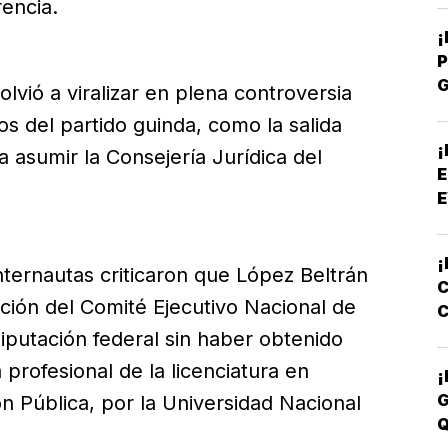
encia.
P
vió a viralizar en plena controversia
P
os del partido guinda, como la salida
¡
a asumir la Consejería Jurídica del
E
E
¡
internautas criticaron que López Beltrán
C
ción del Comité Ejecutivo Nacional de
C
E
putación federal sin haber obtenido
 profesional de la licenciatura en
¡
G
ón Pública, por la Universidad Nacional
Q