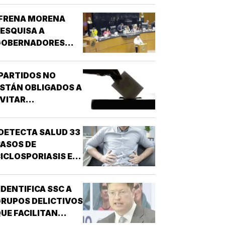
¡FRENA MORENA
ESQUISA A
GOBERNADORES
OR NARCO!
PARTIDOS NO
STÁN OBLIGADOS A
VITAR
NARCONEXOS!
DETECTA SALUD 33
ASOS DE
ICLOSPORIASIS EN
L PAÍS!
IDENTIFICA SSC A
RUPOS DELICTIVOS
UE FACILITAN
DESPOJOS!