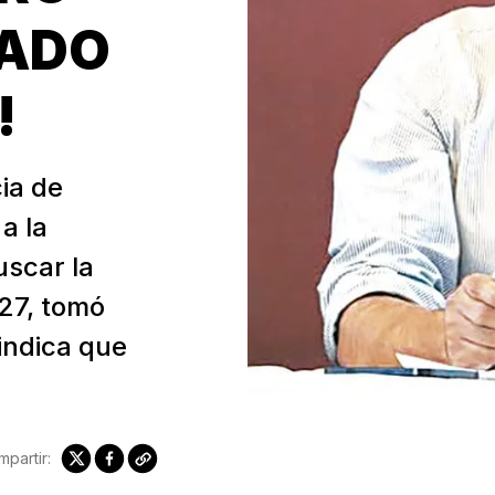
TADO
!
ia de
a la
uscar la
27, tomó
 indica que
partir: