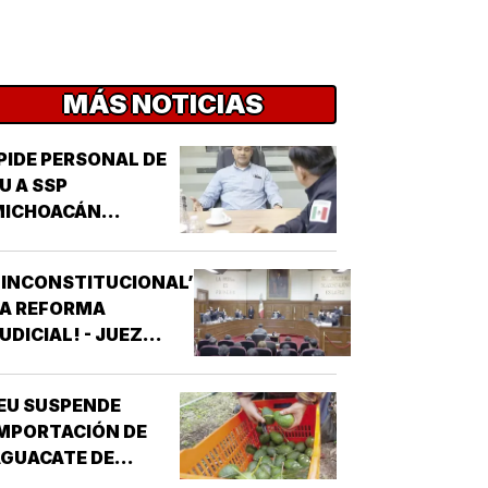
MÁS NOTICIAS
PIDE PERSONAL DE
U A SSP
MICHOACÁN
REFORZAR
EGURIDAD!
‘INCONSTITUCIONAL’
LA REFORMA
UDICIAL! - JUEZ
ONCEDIO PRIMER
AMPARO
EU SUSPENDE
MPORTACIÓN DE
GUACATE DE
MICHOACÁN!