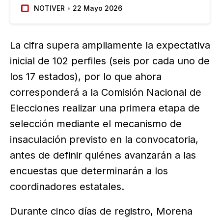
derivada de la orden de aprehensión emitida
NOTIVER
22 Mayo 2026
por Estados Unidos contra el Gobernador con
licencia de Sinaloa, Rubén Rocha Moya
(Morena)…
La cifra supera ampliamente la expectativa
inicial de 102 perfiles (seis por cada uno de
los 17 estados), por lo que ahora
corresponderá a la Comisión Nacional de
Elecciones realizar una primera etapa de
selección mediante el mecanismo de
insaculación previsto en la convocatoria,
antes de definir quiénes avanzarán a las
encuestas que determinarán a los
coordinadores estatales.
Durante cinco días de registro, Morena