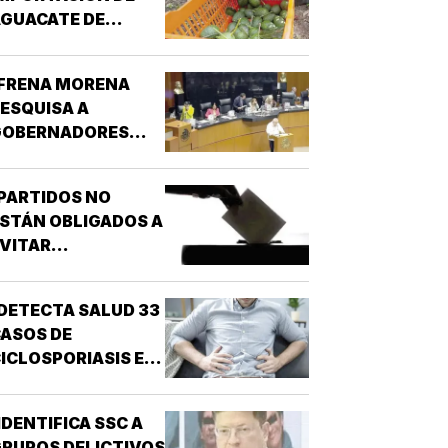
GUACATE DE
MICHOACÁN!
¡FRENA MORENA
ESQUISA A
GOBERNADORES
OR NARCO!
PARTIDOS NO
STÁN OBLIGADOS A
VITAR
NARCONEXOS!
DETECTA SALUD 33
ASOS DE
ICLOSPORIASIS EN
L PAÍS!
IDENTIFICA SSC A
RUPOS DELICTIVOS