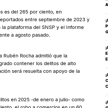
A
s es del 265 por ciento, en
reportados entre septiembre de 2023 y
P
 la plataforma del SNSP y el Informe
ente a agosto pasado.
P
¡
E
ta Rubén Rocha admitió que la
E
grado contener los delitos de alto
ación será resuelta con apoyo de la
¡
C
C
E
litos en 2025 -de enero a julio- como
¡
ciento, el robo a comercios en un 60
G