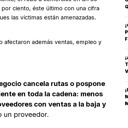
Q
 por ciento, éste último con una cifra
pues las víctimas están amenazadas.
¡
P
F
o afectaron además ventas, empleo y
¡
T
V
E
gocio cancela rutas o pospone
¡
siente en toda la cadena: menos
M
oveedores con ventas a la baja y
M
M
jo un proveedor.