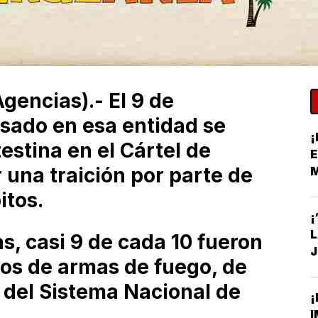
encias).- El 9 de
sado en esa entidad se
¡
estina en el Cártel de
E
r una traición por parte de
itos.
S
¡
as, casi 9 de cada 10 fueron
J
os de armas de fuego, de
C
 del Sistema Nacional de
¡
I