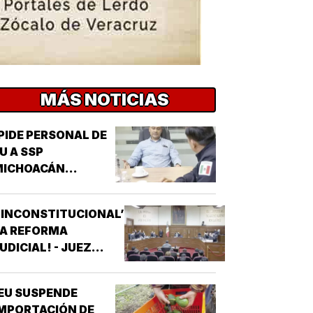
MÁS NOTICIAS
PIDE PERSONAL DE
U A SSP
MICHOACÁN
REFORZAR
EGURIDAD!
‘INCONSTITUCIONAL’
LA REFORMA
UDICIAL! - JUEZ
ONCEDIO PRIMER
AMPARO
EU SUSPENDE
MPORTACIÓN DE