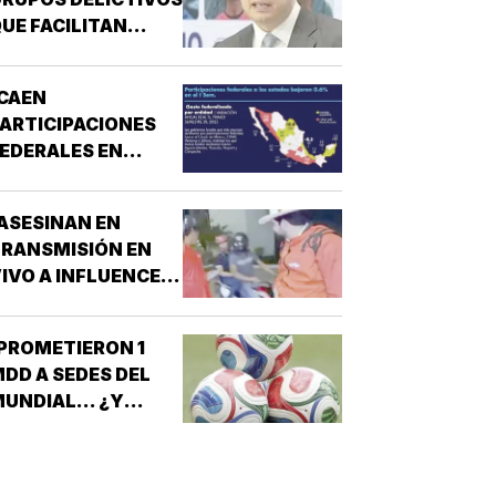
UE FACILITAN
DESPOJOS!
CAEN
ARTICIPACIONES
EDERALES EN
ESTADOS!
ASESINAN EN
RANSMISIÓN EN
IVO A INFLUENCER
N CULIACÁN!
PROMETIERON 1
DD A SEDES DEL
UNDIAL... ¿Y
ÉXICO?!