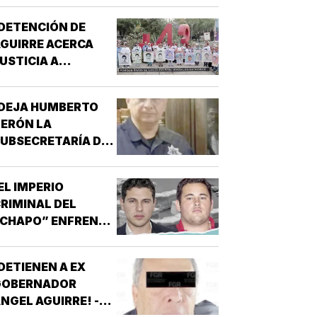
DETENCIÓN DE
GUIRRE ACERCA
USTICIA A
AYOTZINAPA!
¡DEJA HUMBERTO
ERÓN LA
UBSECRETARÍA DE
EGURIDAD EN
INALOA!
EL IMPERIO
RIMINAL DEL
“CHAPO” ENFRENTA
U MAYOR PRUEBA!
DETIENEN A EX
GOBERNADOR
NGEL AGUIRRE! -