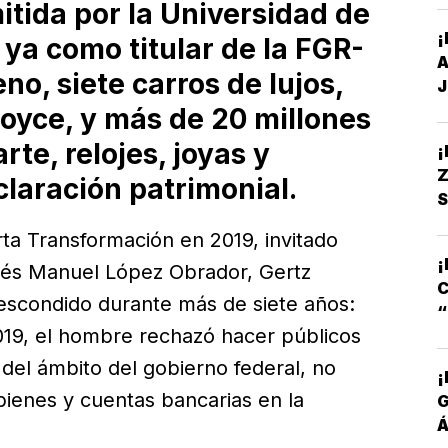
itida por la Universidad de
¡
ya como titular de la FGR-
A
eno, siete carros de lujos,
J
Royce, y más de 20 millones
rte, relojes, joyas y
Z
laración patrimonial.
S
S
ta Transformación en 2019, invitado
S
¡
rés Manuel López Obrador, Gertz
C
scondido durante más de siete años:
019, el hombre rechazó hacer públicos
S
 del ámbito del gobierno federal, no
¡
bienes y cuentas bancarias en la
Á