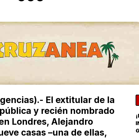
ncias).- El extitular de la
epública y recién nombrado
¡
en Londres, Alejandro
I
ueve casas –una de ellas,
G
C