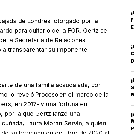
P
¡
F
ajada de Londres, otorgado por la
E
rdo para quitarlo de la FGR, Gertz se
 de la Secretaría de Relaciones
gó a transparentar su imponente
D
L
arte de una familia acaudalada, con
S
mo lo reveló Proceso en el marco de la
pers, en 2017- y una fortuna en
 por la que Gertz lanzó una
¡
M
a cuñada, Laura Morán Servin, a quien
P
 de su hermano en octubre de 2020 al