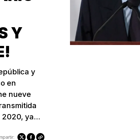
S Y
E!
República y
co en
ene nueve
transmitida
 2020, ya...
partir: