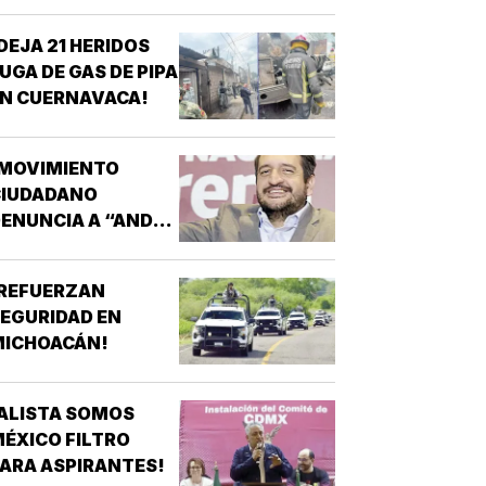
OR CASO
AYOTZINAPA
DEJA 21 HERIDOS
UGA DE GAS DE PIPA
N CUERNAVACA!
¡MOVIMIENTO
CIUDADANO
ENUNCIA A “ANDY”
ÓPEZ BELTRÁN!
¡REFUERZAN
EGURIDAD EN
MICHOACÁN!
ALISTA SOMOS
ÉXICO FILTRO
ARA ASPIRANTES!