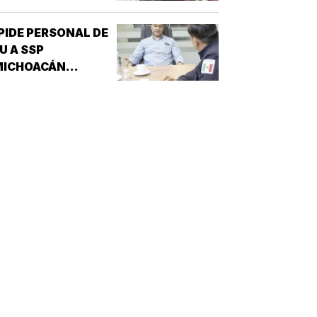
PIDE PERSONAL DE
U A SSP
MICHOACÁN
REFORZAR
EGURIDAD!