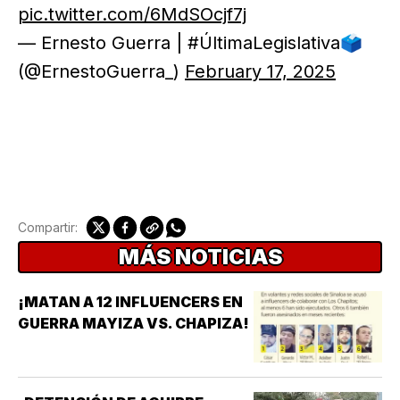
pic.twitter.com/6MdSOcjf7j
— Ernesto Guerra | #ÚltimaLegislativa🗳️
(@ErnestoGuerra_)
February 17, 2025
Compartir:
MÁS NOTICIAS
¡MATAN A 12 INFLUENCERS EN
GUERRA MAYIZA VS. CHAPIZA!