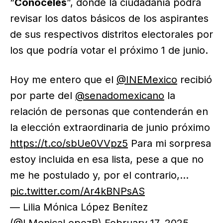
“
Conóceles
”, donde la ciudadanía podrá
revisar los datos básicos de los aspirantes
de sus respectivos distritos electorales por
los que podría votar el próximo 1 de junio.
Hoy me entero que el
@INEMexico
recibió
por parte del
@senadomexicano
la
relación de personas que contenderán en
la elección extraordinaria de junio próximo
https://t.co/sbUe0VVpz5
Para mi sorpresa
estoy incluida en esa lista, pese a que no
me he postulado y, por el contrario,…
pic.twitter.com/Ar4kBNPsAS
— Lilia Mónica López Benítez
(@LMonicaLopezB)
February 17, 2025