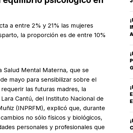
J
C
¡
ecta a entre 2% y 21% las mujeres
I
A
sparto, la proporción es de entre 10%
P
la Salud Mental Materna, que se
P
e mayo para sensibilizar sobre el
¡
equerir las futuras madres, la
E
 Lara Cantú, del Instituto Nacional de
E
Muñiz (INPRFM), explicó que, durante
cambios no sólo físicos y biológicos,
¡
idades personales y profesionales que
C