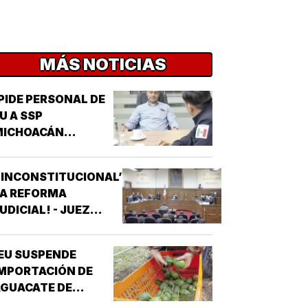
MÁS NOTICIAS
PIDE PERSONAL DE
U A SSP
MICHOACÁN
REFORZAR
EGURIDAD!
‘INCONSTITUCIONAL’
LA REFORMA
UDICIAL! - JUEZ
ONCEDIO PRIMER
AMPARO
EU SUSPENDE
MPORTACIÓN DE
GUACATE DE
MICHOACÁN!