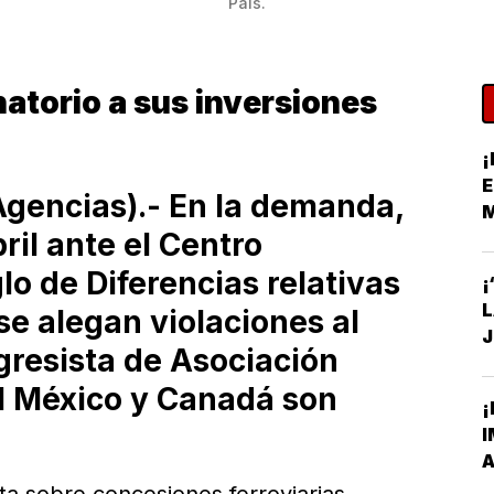
País.
natorio a sus inversiones
¡
E
gencias).- En la demanda,
ril ante el Centro
S
lo de Diferencias relativas
¡
 se alegan violaciones al
J
gresista de Asociación
C
al México y Canadá son
¡
I
A