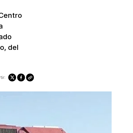
 Centro
a
tado
o, del
ir: