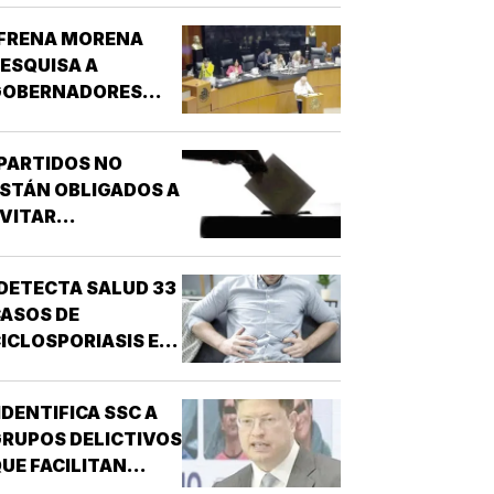
¡FRENA MORENA
ESQUISA A
GOBERNADORES
OR NARCO!
PARTIDOS NO
STÁN OBLIGADOS A
VITAR
NARCONEXOS!
DETECTA SALUD 33
ASOS DE
ICLOSPORIASIS EN
L PAÍS!
IDENTIFICA SSC A
RUPOS DELICTIVOS
UE FACILITAN
DESPOJOS!