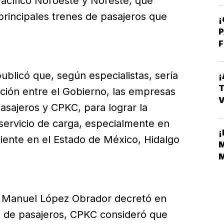
Pacífico Noroeste y Noreste, que
 principales trenes de pasajeros que
¡
P
F
licó que, según especialistas, sería
¡
T
ción entre el Gobierno, las empresas
V
asajeros y CPKC, para lograr la
E
 servicio de carga, especialmente en
¡
ciente en el Estado de México, Hidalgo
M
M
M
s Manuel López Obrador decretó en
es de pasajeros, CPKC consideró que