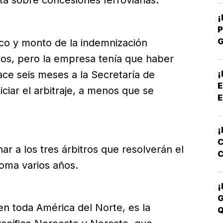
a sobre concesiones ferroviarias.
P
ico y monto de la indemnización
P
os, pero la empresa tenía que haber
¡
ce seis meses a la Secretaría de
E
ciar el arbitraje, a menos que se
E
¡
C
ar a los tres árbitros que resolverán el
C
oma varios años.
E
¡
G
en toda América del Norte, es la
Q