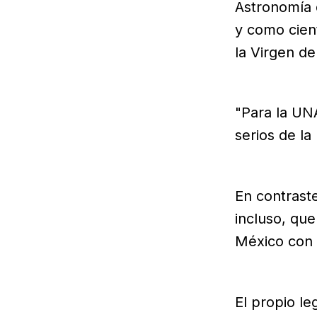
Astronomía d
y como cien
la Virgen d
"Para la UN
serios de la
En contrast
incluso, qu
México con 
El propio l