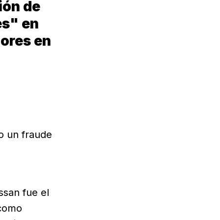
ión de
es" en
dores en
mo un fraude
san fue el
 como