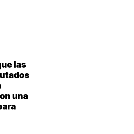
que las
putados
a
con una
para