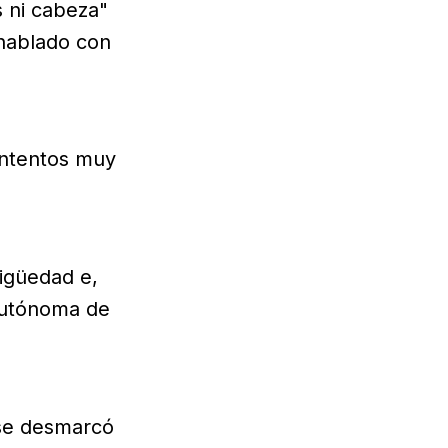
s ni cabeza"
 hablado con
intentos muy
igüedad e,
 Autónoma de
 se desmarcó