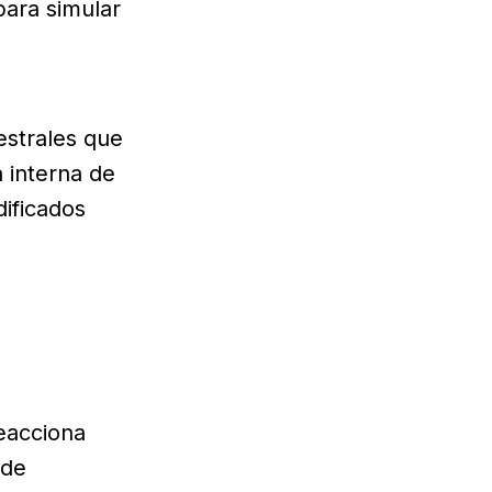
para simular
estrales que
 interna de
ificados
reacciona
 de