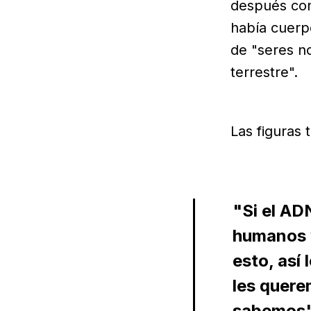
después con 
había cuerp
de "seres n
terrestre".
Las figuras 
"Si el AD
humanos y
esto, así
les quere
sabemos",