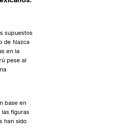
os supuestos
no de Nazca
s en la
rú pese al
una
on base en
 las figuras
s han sido