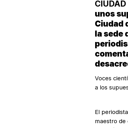
CIUDAD 
unos su
Ciudad 
la sede 
periodis
comentar
desacre
Voces cientí
a los supue
El periodis
maestro de 