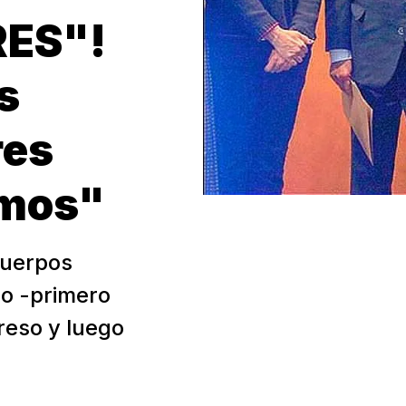
ES"!
s
res
emos"
cuerpos
co -primero
reso y luego