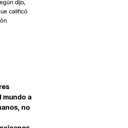
egún dijo,
e calificó
ión
res
l mundo a
manos, no
mexicanos.