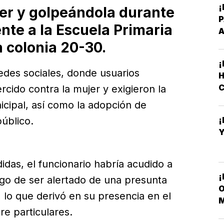
¡
er y golpeándola durante
ente a la Escuela Primaria
A
a colonia 20-30.
¡
edes sociales, donde usuarios
H
C
jercido contra la mujer y exigieron la
icipal, así como la adopción de
úblico.
Y
das, el funcionario habría acudido a
¡
ego de ser alertado de una presunta
O
, lo que derivó en su presencia en el
M
re particulares.