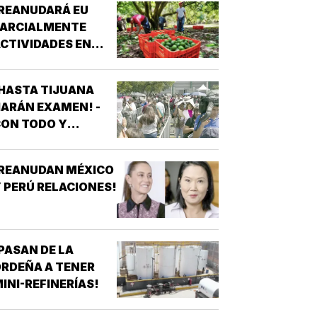
REANUDARÁ EU
PARCIALMENTE
CTIVIDADES EN
MICHOACÁN!
HASTA TIJUANA
ARÁN EXAMEN! -
ON TODO Y
PROTESTAS
¡REANUDAN MÉXICO
 PERÚ RELACIONES!
PASAN DE LA
RDEÑA A TENER
INI-REFINERÍAS!