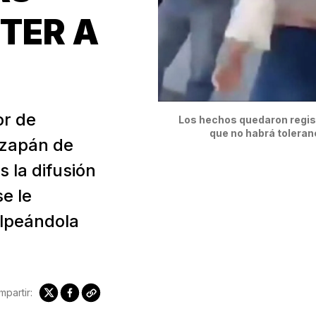
TER A
or de
Los hechos quedaron regist
que no habrá toleran
tizapán de
s la difusión
e le
olpeándola
partir: