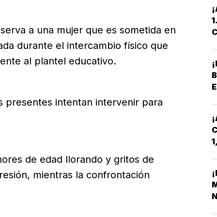
¡
1
observa a una mujer que es sometida en
C
P
da durante el intercambio físico que
rente al plantel educativo.
B
E
P
 presentes intentan intervenir para
¡
C
1
D
ores de edad llorando y gritos de
¡
resión, mientras la confrontación
M
N
S