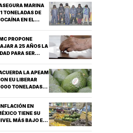
ASEGURA MARINA
.1 TONELADAS DE
OCAÍNA EN EL
ACÍFICO!
¡MC PROPONE
AJAR A 25 AÑOS LA
DAD PARA SER
RESIDENTE!
ACUERDA LA APEAM
ON EU LIBERAR
,000 TONELADAS
E AGUACATE!
INFLACIÓN EN
ÉXICO TIENE SU
IVEL MÁS BAJO EN
EIS AÑOS!