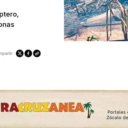
ptero,
sonas
partir: