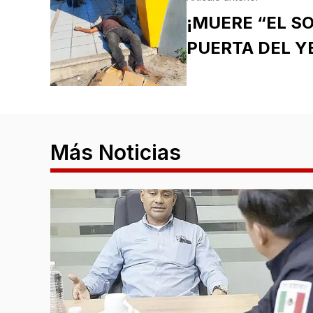
¡MUERE “EL S
PUERTA DEL Y
Más Noticias