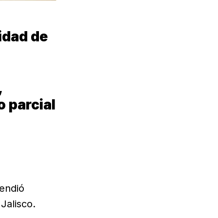
idad de
,
o parcial
cendió
Jalisco.