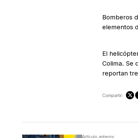
Bomberos de
elementos d
El helicópt
Colima. Se 
reportan tre
Compartir:
Artículo anterior