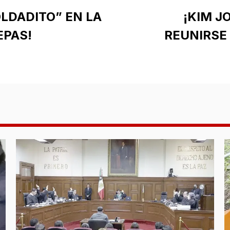
OLDADITO” EN LA
¡KIM J
EPAS!
REUNIRSE